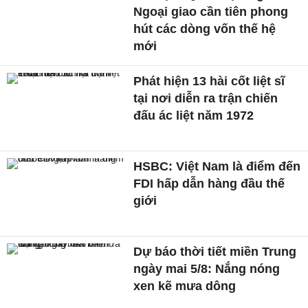
Ngoại giao cần tiên phong
hút các dòng vốn thế hệ
mới
Phát hiện 13 hài cốt liệt sĩ
tại nơi diễn ra trận chiến
đấu ác liệt năm 1972
HSBC: Việt Nam là điểm đến
FDI hấp dẫn hàng đầu thế
giới
Dự báo thời tiết miền Trung
ngày mai 5/8: Nắng nóng
xen kẽ mưa dông