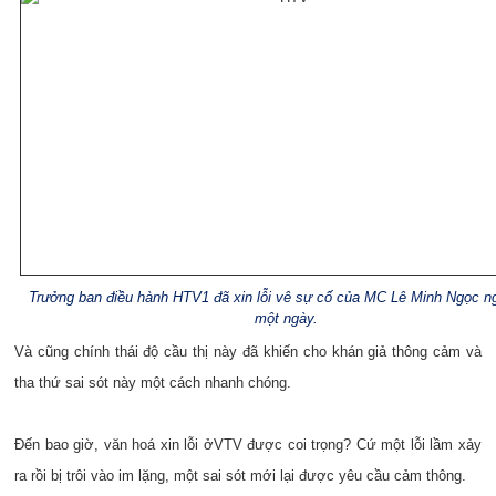
Trưởng ban điều hành HTV1 đã xin lỗi vê sự cố của MC Lê Minh Ngọc n
một ngày.
Và cũng chính thái độ cầu thị này đã khiến cho khán giả thông cảm và
tha thứ sai sót này một cách nhanh chóng.
Đến bao giờ, văn hoá xin lỗi ở
VTV
được coi trọng? Cứ một lỗi lầm xảy
ra rồi bị trôi vào im lặng, một sai sót mới lại được yêu cầu cảm thông.