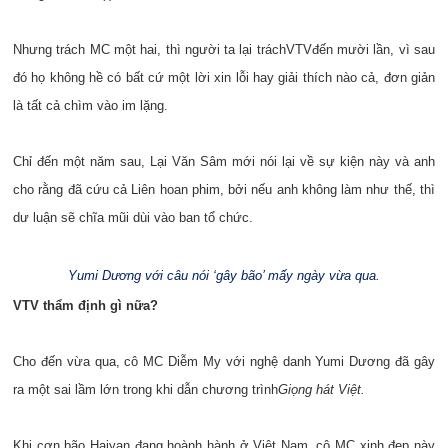
Nhưng trách MC một hai, thì người ta lại trách
VTV
đến mười lần, vì sau
đó họ không hề có bất cứ một lời xin lỗi hay giải thích nào cả, đơn giản
là tất cả chìm vào im lặng.
Chỉ đến một năm sau, Lại Văn Sâm mới nói lại về sự kiện này và anh
cho rằng đã cứu cả Liên hoan phim, bởi nếu anh không làm như thế, thì
dư luận sẽ chĩa mũi dùi vào ban tổ chức.
Yumi Dương với câu nói ‘gây bão’ mấy ngày vừa qua.
VTV thẩm định gì nữa?
Cho đến vừa qua, cô MC Diễm My với nghệ danh Yumi Dương đã gây
ra một sai lầm lớn trong khi dẫn chương trình
Giọng hát Việt
.
Khi cơn bão Haiyan đang hoành hành ở Việt Nam, cô MC xinh đẹp này