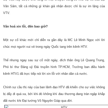
Văn Sâm, tất cả những gì khán giả nhận được chỉ là sự im lặng của
VTV.
Văn hoá xin lỗi, đến bao giờ?
Một sự cố khác mới chỉ diễn ra gần đây là MC Lê Minh Ngọc với lời
chúc mọi người vui vẻ trong ngày Quốc tang trên kênh HTV.
Thế nhưng ngay sau sự cố một ngày, đích thân ông Lê Quang Trung,
Phó bí thư Đảng uỷ Đài truyền hình TP.HCM, Trưởng ban điều hành
kênh HTV1 đã trực tiếp nói lời xin lỗi với nhân dân cả nước.
Chính sự cầu thị này của ban lãnh đạo HTV đã khiến cho sự việc không
bị đẩy đi quá xa, bởi khi đó không khí đau thương đang tràn ngập khắp
đất nước khi Đại tướng Võ Nguyên Giáp qua đời.