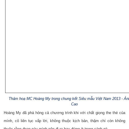
Thảm hoạ MC Hoàng My trong chung kết Siêu mẫu Việt Nam 2013 - Ảnh
Cao
Hoàng My đã phá hỏng cả chương trình khi với chất giọng the thé của
mình, cô liên tục vấp lời, không thuộc kịch bản, thậm chí còn không
thuộc rằng đoạn này mình nên đi ra hay đứng ở trong cánh gà.