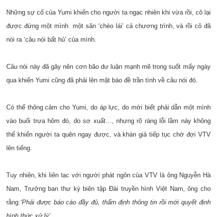
Những sự cố của Yumi khiến cho người ta ngạc nhiên khi vừa rồi, cô lại
được đứng một mình một sân ‘chèo lái’ cả chương trình, và rồi cô đã
nói ra ‘câu nói bất hủ’ của mình.
Câu nói này đã gây nên cơn bão dư luận mạnh mẽ trong suốt mấy ngày
qua khiến Yumi cũng đã phải lên mặt báo đề trần tình về câu nói đó.
Có thể thông cảm cho Yumi, do áp lực, do mới biết phải dẫn một mình
vào buổi trưa hôm đó, do sơ xuất…, nhưng rõ ràng lỗi lầm này không
thế khiến người ta quên ngay được, và khán giả tiếp tục chờ đợi VTV
lên tiếng.
Tuy nhiên, khi liên lạc với người phát ngôn của VTV là ông Nguyễn Hà
Nam, Trưởng ban thư ký biên tập Đài truyền hình Việt Nam, ông cho
rằng:
‘Phải được báo cáo đầy đủ, thẩm định thông tin rồi mới quyết định
hình thức xử lý’.