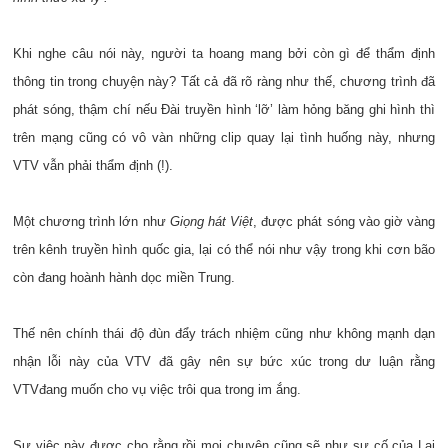
Khi nghe câu nói này, người ta hoang mang bởi còn gì để thẩm định
thông tin trong chuyện này? Tất cả đã rõ ràng như thế, chương trình đã
phát sóng, thậm chí nếu Đài truyền hình ‘lỡ’ làm hỏng băng ghi hình thì
trên mạng cũng có vô vàn những clip quay lại tình huống này, nhưng
VTV vẫn phải thẩm định (!).
Một chương trình lớn như
Giọng hát Việt
, được phát sóng vào giờ vàng
trên kênh truyền hình quốc gia, lại có thể nói như vậy trong khi cơn bão
còn đang hoành hành dọc miền Trung.
Thế nên chính thái độ đùn đẩy trách nhiệm cũng như không mạnh dạn
nhận lỗi này của VTV đã gây nên sự bức xúc trong dư luận rằng
VTV
đang muốn cho vụ việc trôi qua trong im ắng.
Sự việc này được cho rằng rồi mọi chuyện cũng sẽ như sự cố của Lại