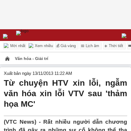
Mới nhất
Xem nhiều
💰 Giá vàng
📅 Lịch âm
☀️ Thời tiết

Văn hóa - Giải trí
Xuất bản ngày 13/11/2013 11:22 AM
Từ chuyện HTV xin lỗi, ngẫm
văn hóa xin lỗi VTV sau 'thảm
họa MC'
(VTC News) - Rất nhiều người dẫn chương
trình đã gây ra những sự cố không thể tha