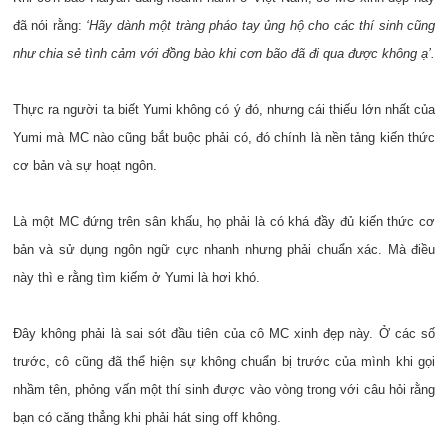
đã nói rằng:
‘
Hãy dành một tràng pháo tay ủng hộ cho các thí sinh cũng
như chia sẻ tình cảm với đồng bào khi cơn bão đã đi qua được không ạ’.
Thực ra người ta biết Yumi không có ý đó, nhưng cái thiếu lớn nhất của
Yumi mà MC nào cũng bắt buộc phải có, đó chính là nền tảng kiến thức
cơ bản và sự hoạt ngôn.
Là một MC đứng trên sân khấu, họ phải là có khá đầy đủ kiến thức cơ
bản và sử dụng ngôn ngữ cực nhanh nhưng phải chuẩn xác. Mà điều
này thì e rằng tìm kiếm ở Yumi là hơi khó.
Đây không phải là sai sót đầu tiên của cô MC xinh đẹp này. Ở các số
trước, cô cũng đã thể hiện sự không chuẩn bị trước của mình khi gọi
nhầm tên, phỏng vấn một thí sinh được vào vòng trong với câu hỏi rằng
bạn có căng thẳng khi phải hát sing off không.