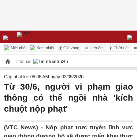
Mới nhất
Xem nhiều
💰 Giá vàng
📅 Lịch âm
☀️ Thời tiết

Thời sự
Tin nhanh 24h
Cập nhật lúc 09:06 AM ngày 02/05/2020
Từ 30/6, người vi phạm giao
thông có thể ngồi nhà 'kích
chuột nộp phạt'
(VTC News) -
Nộp phạt trực tuyến lĩnh vực
giao thông đường bộ sẽ được triển khai thực