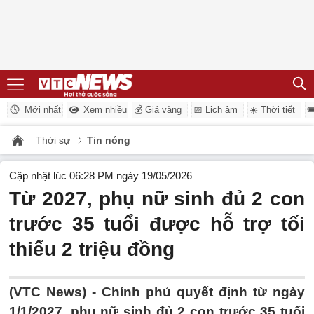
Mới nhất
Xem nhiều
💰 Giá vàng
📅 Lịch âm
☀️ Thời tiết

Thời sự
Tin nóng
Cập nhật lúc 06:28 PM ngày 19/05/2026
Từ 2027, phụ nữ sinh đủ 2 con
trước 35 tuổi được hỗ trợ tối
thiểu 2 triệu đồng
(VTC News) -
Chính phủ quyết định từ ngày
1/1/2027, phụ nữ sinh đủ 2 con trước 35 tuổi