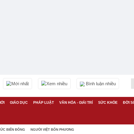
Mới nhất
Xem nhiều
Bình luận nhiều
IỚI
GIÁO DỤC
PHÁP LUẬT
VĂN HÓA - GIẢI TRÍ
SỨC KHỎE
ĐỜI S
TỨC BIỂN ĐÔNG
NGƯỜI VIỆT BỐN PHƯƠNG