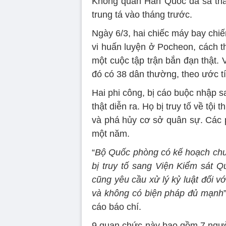
Không quân Hàn Quốc đã sa thải 
trung tá vào tháng trước.
Ngày 6/3, hai chiếc máy bay ch
vi huấn luyện ở Pocheon, cách t
một cuộc tập trận bắn đạn thật.
đó có 38 dân thường, theo ước t
Hai phi công, bị cáo buộc nhập sa
thật diễn ra. Họ bị truy tố về tộ
và phá hủy cơ sở quân sự. Các p
một năm.
“
Bộ Quốc phòng có kế hoạch chuy
bị truy tố sang Viện Kiểm sát Q
cũng yêu cầu xử lý kỷ luật đối v
và không có biện pháp đủ mạnh
cáo báo chí.
9 quan chức này bao gồm 7 ngườ