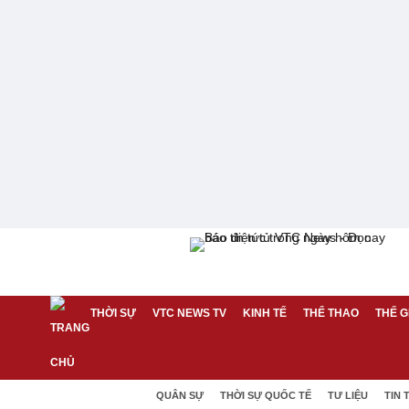
THỜI SỰ
VTC NEWS TV
KINH TẾ
THỂ THAO
THẾ G
QUÂN SỰ
THỜI SỰ QUỐC TẾ
TƯ LIỆU
TIN 