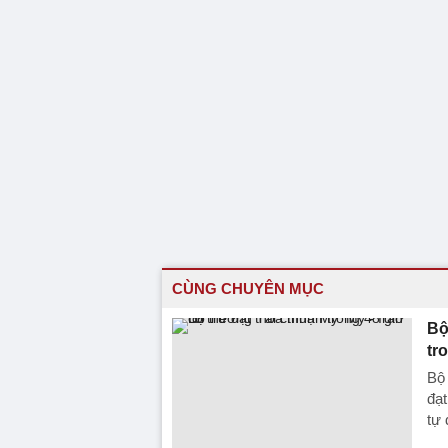
CÙNG CHUYÊN MỤC
Bộ
tr
Bộ 
đạt
tự 