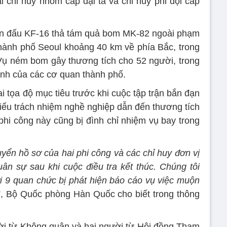
chỉ huy nhóm cấp đại tá và chỉ huy phi đội cấp
iến đấu KF-16 thả tám quả bom MK-82 ngoài phạm
hành phố Seoul khoảng 40 km về phía Bắc, trong
 Vụ ném bom gây thương tích cho 52 người, trong
ính của các cơ quan thành phố.
i tọa độ mục tiêu trước khi cuộc tập trận bắn đạn
i thiếu trách nhiệm nghề nghiệp dẫn đến thương tích
hi công này cũng bị đình chỉ nhiệm vụ bay trong
ển hồ sơ của hai phi công và các chỉ huy đơn vị
uân sự sau khi cuộc điều tra kết thúc. Chúng tôi
ới 9 quan chức bị phát hiện báo cáo vụ việc muộn
”, Bộ Quốc phòng Hàn Quốc cho biết trong thông
i từ Không quân và hai người từ Hội đồng Tham