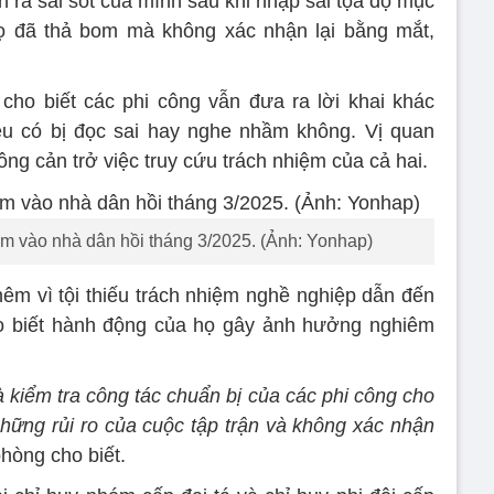
 ra sai sót của mình sau khi nhập sai tọa độ mục
Họ đã thả bom mà không xác nhận lại bằng mắt,
ho biết các phi công vẫn đưa ra lời khai khác
iêu có bị đọc sai hay nghe nhầm không. Vị quan
ng cản trở việc truy cứu trách nhiệm của cả hai.
 vào nhà dân hồi tháng 3/2025. (Ảnh: Yonhap)
thêm vì tội thiếu trách nhiệm nghề nghiệp dẫn đến
o biết hành động của họ gây ảnh hưởng nghiêm
kiểm tra công tác chuẩn bị của các phi công cho
hững rủi ro của cuộc tập trận và không xác nhận
hòng cho biết.