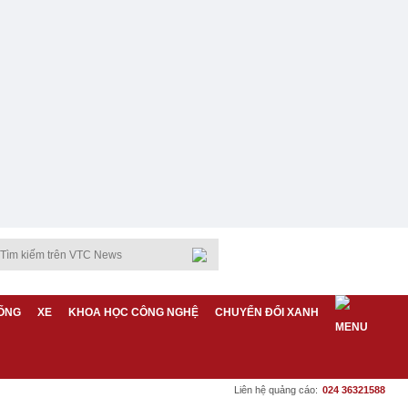
ỐNG
XE
KHOA HỌC CÔNG NGHỆ
CHUYỂN ĐỔI XANH
Liên hệ quảng cáo:
024 36321588