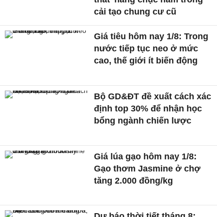
cải tạo chung cư cũ
Giá tiêu hôm nay 1/8: Trong
nước tiếp tục neo ở mức
cao, thế giới ít biến động
Bộ GD&ĐT đề xuất cách xác
định top 30% để nhận học
bổng ngành chiến lược
Giá lúa gạo hôm nay 1/8:
Gạo thơm Jasmine ở chợ
tăng 2.000 đồng/kg
Dự báo thời tiết tháng 8: