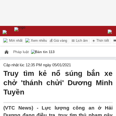
Mới nhất
Xem nhiều
💰 Giá vàng
📅 Lịch âm
☀️ Thời tiết

Pháp luật
Bản tin 113
Cập nhật lúc 12:35 PM ngày 05/01/2021
Truy tìm kẻ nổ súng bắn xe
chở 'thánh chửi' Dương Minh
Tuyền
(VTC News) -
Lực lượng công an ở Hải
Dương đang điều tra, truy tìm thủ phạm gây