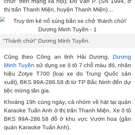
chửi” trên mạng xã hội); Đỗ Văn P. (SN 1994, ở
thị trấn Thanh Miện, huyện Thanh Miện)…
“Thánh chửi” Dương Minh Tuyền.
Cũng theo Công an tỉnh Hải Dương,
Dương
Minh Tuyền
sử dụng xe ô tô 7 chỗ màu đỏ, nhãn
hiệu Zotye T700 (loại xe do Trung Quốc sản
xuất), BKS 99A-286.58 đi từ TP Bắc Ninh đến dự
tiệc mừng tân gia.
Khoảng 19h cùng ngày, cả nhóm về hát tại quán
Karaoke Tuấn Anh ở thị trấn Thanh Miện. Xe ô tô
BKS 99A-286.58 đỗ ở khu vực Vườn hoa (gần
quán Karaoke Tuấn Anh).