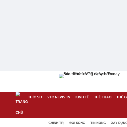
THỜI SỰ
VTC NEWS TV
KINH TẾ
THỂ THAO
THẾ G
CHÍNH TRỊ
ĐỜI SỐNG
TIN NÓNG
XÂY DỰN