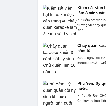
Kiểm sát viên 
làm 3 cảnh sát
Nữ kiểm sát viên bậ
trường vụ cháy qu
sinh.
Cháy quán kara
năm tù
Sau 1 ngày xét xử
karaoke ở Cầu Giấy
Phú Yên: Sỹ qu
nước
Ngày 1/9, Ban CHQ
Chỉ huy trưởng ki