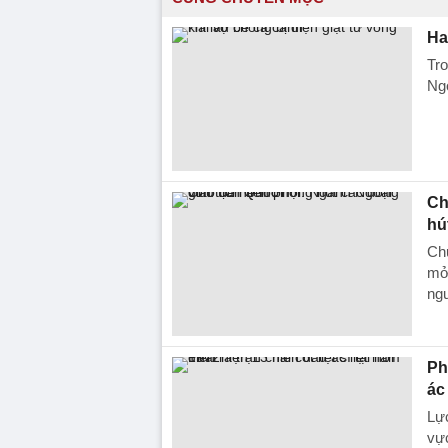
Ha
Tro
Ngọ
Ch
hú
Chủ
mở 
ngu
Phá
ác
Lực
vực