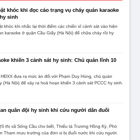
bật khóc khi đọc cáo trạng vụ cháy quán karaoke
 hy sinh
t khóc khi nhắc lại thời điểm các chiến sĩ cảnh sát vào hiện
án karaoke ở quận Cầu Giấy (Hà Nội) để chữa cháy rồi hy
oke khiến 3 cảnh sát hy sinh: Chủ quán lĩnh 10
, HĐXX đưa ra mức án đối với Phạm Duy Hùng, chủ quán
 (Hà Nội) để xảy ra hoả hoạn khiến 3 cảnh sát PCCC hy sinh.
an quân đội hy sinh khi cứu người dân đuối
S thị xã Sông Cầu cho biết, Thiếu tá Trương Hồng Kỳ, Phó
êm Tham mưu trưởng của đơn vị bị đuối nước khi cứu người.