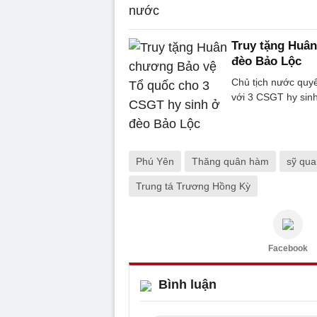
Truy tặng Huâ
đèo Bảo Lộc
Chủ tịch nước quy
với 3 CSGT hy sinh
Phú Yên
Thăng quân hàm
sỹ qua
Trung tá Trương Hồng Kỳ
Facebook
Bình luận