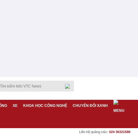
ỐNG
XE
KHOA HỌC CÔNG NGHỆ
CHUYỂN ĐỔI XANH
Liên hệ quảng cáo:
024 36321588