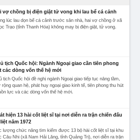
i vợ chồng bị điện giật tử vong khi lau bể cá cảnh
ng lúc lau dọn bể cá cảnh trước sân nhà, hai vợ chồng ở xã
c Trạo (tỉnh Thanh Hóa) không may bị điện giật, tử vong.
ủ tịch Quốc hội: Ngành Ngoại giao cần tiên phong
t các dòng vốn thế hệ mới
 tịch Quốc hội đề nghị ngành Ngoại giao tiếp tục nâng tầm,
rộng quan hệ, phát huy ngoại giao kinh tế, tiên phong thu hút
ồn lực và các dòng vốn thế hệ mới.
t hiện 13 hài cốt liệt sĩ tại nơi diễn ra trận chiến đấu
 liệt năm 1972
 lượng chức năng tìm kiếm được 13 bộ hài cốt liệt sĩ tại khu
 Câu Nhi (xã Nam Hải Lăng, tỉnh Quảng Trị), nơi diễn ra trận