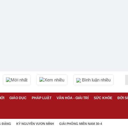
Mới nhất
Xem nhiều
Bình luận nhiều
IỚI
GIÁO DỤC
PHÁP LUẬT
VĂN HÓA - GIẢI TRÍ
SỨC KHỎE
ĐỜI S
G ĐẢNG
KỶ NGUYÊN VƯƠN MÌNH
GIẢI PHÓNG MIỀN NAM 30-4