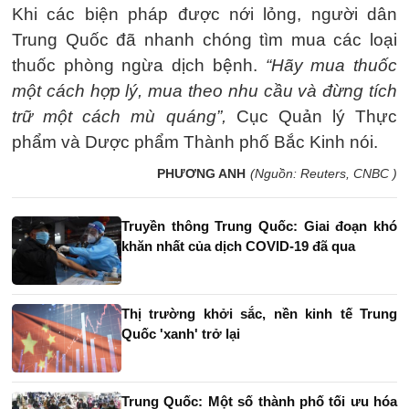
Khi các biện pháp được nới lỏng, người dân
Trung Quốc đã nhanh chóng tìm mua các loại
thuốc phòng ngừa dịch bệnh.
“Hãy mua thuốc
một cách hợp lý, mua theo nhu cầu và đừng tích
trữ một cách mù quáng”,
Cục Quản lý Thực
phẩm và Dược phẩm Thành phố Bắc Kinh nói.
PHƯƠNG ANH
(Nguồn: Reuters, CNBC )
Truyền thông Trung Quốc: Giai đoạn khó
khăn nhất của dịch COVID-19 đã qua
Thị trường khởi sắc, nền kinh tế Trung
Quốc 'xanh' trở lại
Trung Quốc: Một số thành phố tối ưu hóa