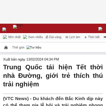
Mới nhất
Xem nhiều
💰 Giá vàng
📅 Lịch âm
☀️ Thời tiết

Thế giới
Tư liệu
Xuất bản ngày 13/02/2024 04:34 PM
Trung Quốc tái hiện Tết thời
nhà Đường, giới trẻ thích thú
trải nghiệm
(VTC News) -
Du khách đến Bắc Kinh dịp này
có thể tham gia lễ hội và trải nghiệm phong