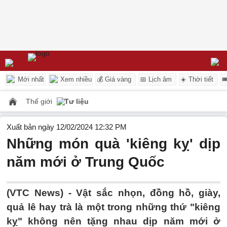
Mới nhất
Xem nhiều
💰 Giá vàng
📅 Lịch âm
☀️ Thời tiết

Thế giới
Tư liệu
Xuất bản ngày 12/02/2024 12:32 PM
Những món quà 'kiêng kỵ' dịp
năm mới ở Trung Quốc
(VTC News) -
Vật sắc nhọn, đồng hồ, giày,
quả lê hay trà là một trong những thứ "kiêng
kỵ" không nên tặng nhau dịp năm mới ở