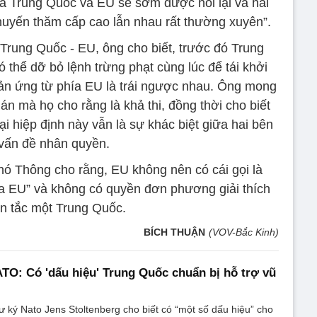
a Trung Quốc và EU sẽ sớm được nối lại và hai
chuyến thăm cấp cao lẫn nhau rất thường xuyên”.
 Trung Quốc - EU, ông cho biết, trước đó Trung
 thể dỡ bỏ lệnh trừng phạt cùng lúc để tái khởi
hản ứng từ phía EU là trái ngược nhau. Ông mong
 mà họ cho rằng là khả thi, đồng thời cho biết
lại hiệp định này vẫn là sự khác biệt giữa hai bên
vấn đề nhân quyền.
hó Thông cho rằng, EU không nên có cái gọi là
a EU” và không có quyền đơn phương giải thích
n tắc một Trung Quốc.
BÍCH THUẬN
(VOV-Bắc Kinh)
TO: Có 'dấu hiệu' Trung Quốc chuẩn bị hỗ trợ vũ
 ký Nato Jens Stoltenberg cho biết có “một số dấu hiệu” cho