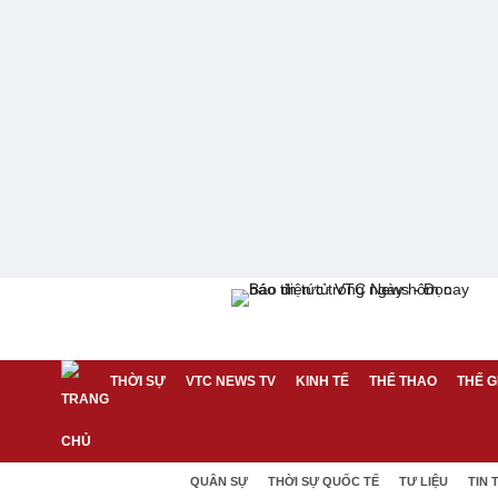
THỜI SỰ
VTC NEWS TV
KINH TẾ
THỂ THAO
THẾ G
QUÂN SỰ
THỜI SỰ QUỐC TẾ
TƯ LIỆU
TIN 