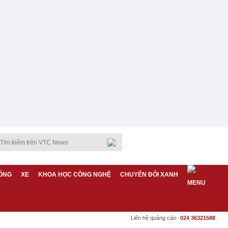
ỐNG
XE
KHOA HỌC CÔNG NGHỆ
CHUYỂN ĐỔI XANH
Liên hệ quảng cáo:
024 36321588