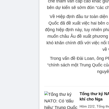
chế tham vấn cấp cao khác giữ
bên dự kiến ​​sẽ sớm đón “các 
Về Hiệp định đầu tư toàn diện
Quốc đã đề xuất việc hai bên có
động hiệp định này, tuy nhiên p
muốn châu Âu đề xuất phương án
khó khăn chính đối với việc nối 
về 
Trong vấn đề Đài Loan, ông P
“chính sách một Trung Quốc củ
nguyê
Tổng thư ký NA
khí cho Nga
Hôm 22/2, Tổng thư