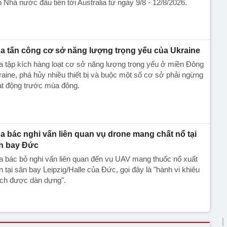
 Nhà nước đầu tiên tới Australia từ ngày 9/8 - 12/8/2026.
a tấn công cơ sở năng lượng trọng yếu của Ukraine
 tập kích hàng loạt cơ sở năng lượng trọng yếu ở miền Đông
aine, phá hủy nhiều thiết bị và buộc một số cơ sở phải ngừng
ạt động trước mùa đông.
a bác nghi vấn liên quan vụ drone mang chất nổ tại
n bay Đức
 bác bỏ nghi vấn liên quan đến vụ UAV mang thuốc nổ xuất
n tại sân bay Leipzig/Halle của Đức, gọi đây là "hành vi khiêu
ích được dàn dựng".