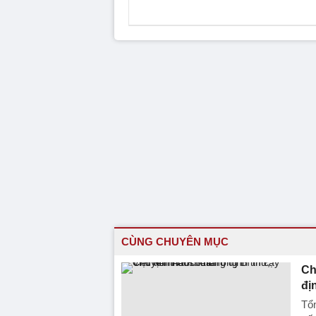
CÙNG CHUYÊN MỤC
Ch
đị
Tổ