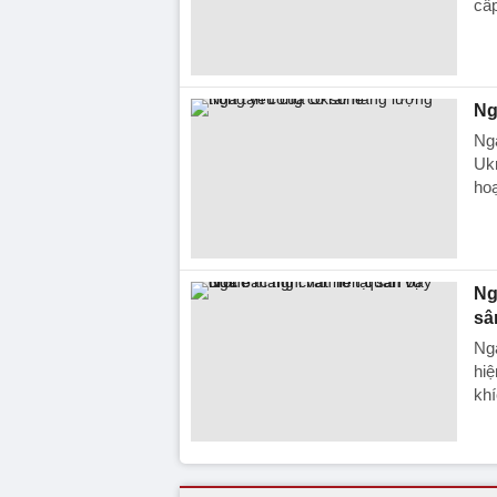
cấp
Ng
Nga
Ukr
ho
Ng
sâ
Nga
hiệ
kh