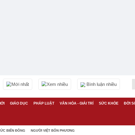
Mới nhất
Xem nhiều
Bình luận nhiều
IỚI
GIÁO DỤC
PHÁP LUẬT
VĂN HÓA - GIẢI TRÍ
SỨC KHỎE
ĐỜI S
TỨC BIỂN ĐÔNG
NGƯỜI VIỆT BỐN PHƯƠNG