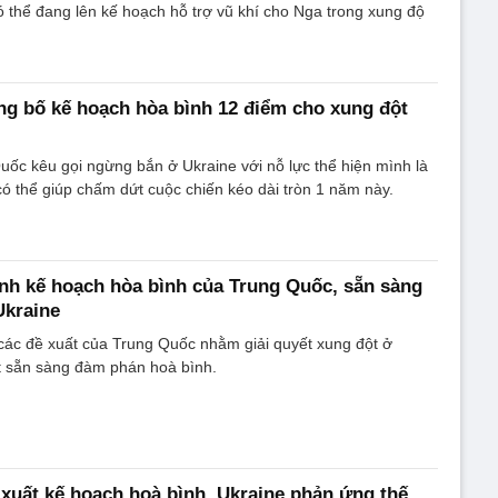
 thể đang lên kế hoạch hỗ trợ vũ khí cho Nga trong xung độ
g bố kế hoạch hòa bình 12 điểm cho xung đột
ốc kêu gọi ngừng bắn ở Ukraine với nỗ lực thể hiện mình là
có thể giúp chấm dứt cuộc chiến kéo dài tròn 1 năm này.
h kế hoạch hòa bình của Trung Quốc, sẵn sàng
Ukraine
ác đề xuất của Trung Quốc nhằm giải quyết xung đột ở
ết sẵn sàng đàm phán hoà bình.
xuất kế hoạch hoà bình, Ukraine phản ứng thế