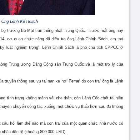
Ông Lệnh Kế Hoạch
à bộ trưởng Bộ Mặt trận thống nhất Trung Quốc. Trước mắt ông này
2014, cơ quan chức năng đã điều tra ông Lệnh Chính Sách, em trai
 kỷ luật nghiêm trọng”. Lệnh Chính Sách là phó chủ tịch CPPCC ở
òng Trung ương Ðảng Cộng sản Trung Quốc và là một trợ lý của
truyền thông sau vụ tai nạn xe hơi Ferrari do con trai ông là Lệnh
ong tình trạng không mảnh vải che thân, còn Lệnh Cốc chết tại hiện
 thuyên chuyển công tác xuống một chức vụ thấp hơn sau đó không
t câu hỏi làm thế nào mà con trai của một quan chức nhà nước có
iệu nhân dân tệ (khoảng 800.000 USD).