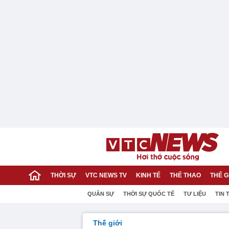
THỜI SỰ
VTC NEWS TV
KINH TẾ
THỂ THAO
THẾ G
QUÂN SỰ
THỜI SỰ QUỐC TẾ
TƯ LIỆU
TIN 
Thế giới