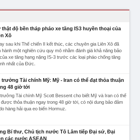
 thật độ bền tháp pháo xe tăng IS3 huyền thoại của
ên Xô
y sau khi Thế chiến II kết thúc, các chuyên gia Liên Xô đã
ến hành một nghiên cứu quy mô nhằm đánh giá khả năng bảo
của xe tăng hạng nặng IS-3 trước các loại pháo chống tăng
nh nhất của Đức.
 trưởng Tài chính Mỹ: Mỹ - Iran có thể đạt thỏa thuận
ong 48 giờ tới
trưởng Tài chính Mỹ Scott Bessent cho biết Mỹ và Iran có thể
 được thỏa thuận ngay trong 48 giờ tới, có nội dung bảo đảm
do hàng hải qua eo biển Hormuz.
ng Bí thư, Chủ tịch nước Tô Lâm tiếp Đại sứ, Đại
ện các nước ASEAN