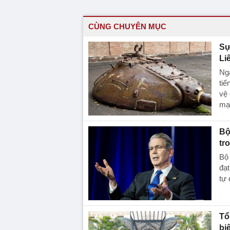
CÙNG CHUYÊN MỤC
Sự
Li
Nga
ti
vệ 
mạ
Bộ
tr
Bộ 
đạt
tự 
Tổ
bi