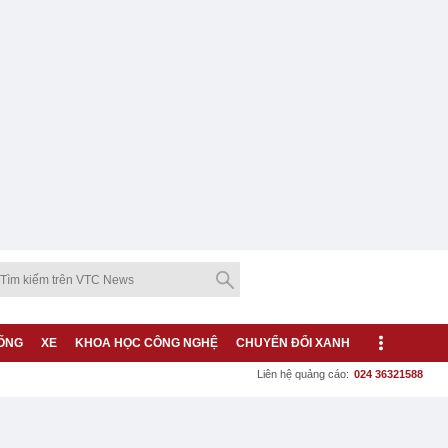
ỐNG
XE
KHOA HỌC CÔNG NGHỆ
CHUYỂN ĐỔI XANH
Liên hệ quảng cáo:
024 36321588