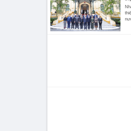
Nh
thi
nư