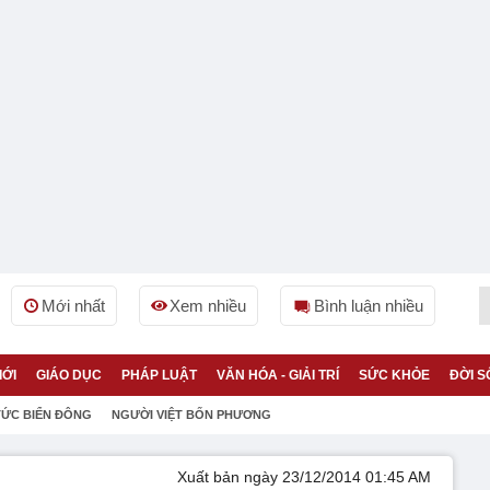
Mới nhất
Xem nhiều
Bình luận nhiều
IỚI
GIÁO DỤC
PHÁP LUẬT
VĂN HÓA - GIẢI TRÍ
SỨC KHỎE
ĐỜI S
TỨC BIỂN ĐÔNG
NGƯỜI VIỆT BỐN PHƯƠNG
Xuất bản ngày 23/12/2014 01:45 AM