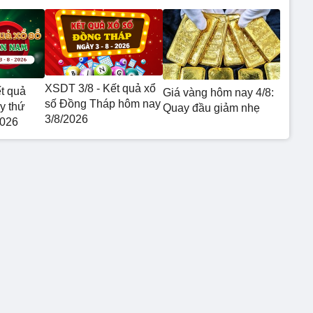
XSDT 3/8 - Kết quả xổ
t quả
Giá vàng hôm nay 4/8:
số Đồng Tháp hôm nay
y thứ
Quay đầu giảm nhẹ
3/8/2026
2026