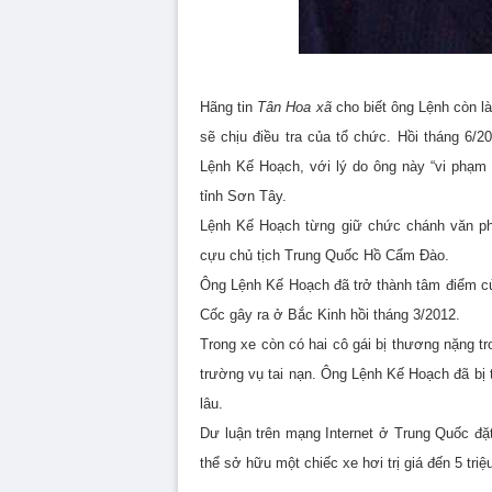
Hãng tin
Tân Hoa xã
cho biết ông Lệnh còn l
sẽ chịu điều tra của tổ chức. Hồi tháng 6/
Lệnh Kế Hoạch, với lý do ông này “vi phạm
tỉnh Sơn Tây.
Lệnh Kế Hoạch từng giữ chức chánh văn ph
cựu chủ tịch Trung Quốc Hồ Cẩm Ðào.
Ông Lệnh Kế Hoạch đã trở thành tâm điểm của 
Cốc gây ra ở Bắc Kinh hồi tháng 3/2012.
Trong xe còn có hai cô gái bị thương nặng tr
trường vụ tai nạn. Ông Lệnh Kế Hoạch đã bị
lâu.
Dư luận trên mạng Internet ở Trung Quốc đặ
thể sở hữu một chiếc xe hơi trị giá đến 5 tr