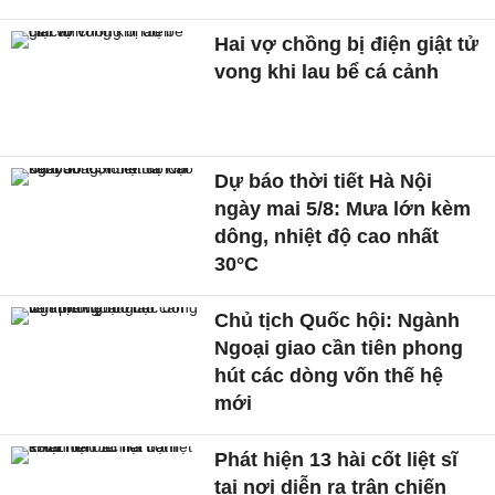
Hai vợ chồng bị điện giật tử
vong khi lau bể cá cảnh
Dự báo thời tiết Hà Nội
ngày mai 5/8: Mưa lớn kèm
dông, nhiệt độ cao nhất
30°C
Chủ tịch Quốc hội: Ngành
Ngoại giao cần tiên phong
hút các dòng vốn thế hệ
mới
Phát hiện 13 hài cốt liệt sĩ
tại nơi diễn ra trận chiến