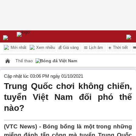
Mới nhất
Xem nhiều
💰 Giá vàng
📅 Lịch âm
☀️ Thời tiết

Thể thao
Bóng đá Việt Nam
Cập nhật lúc 03:06 PM ngày 01/10/2021
Trung Quốc chơi không chiến,
tuyển Việt Nam đối phó thế
nào?
(VTC News) -
Bóng bổng là một trong những
miếng đánh tấn công mà tuyển Trung Quốc