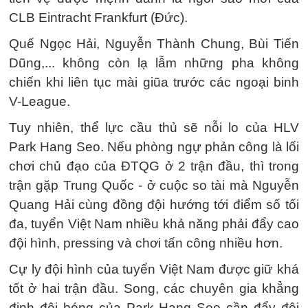
CLB Eintracht Frankfurt (Đức).
Quế Ngọc Hải, Nguyễn Thành Chung, Bùi Tiến
Dũng,... không còn lạ lẫm những pha không
chiến khi liên tục mài giũa trước các ngoại binh
V-League.
Tuy nhiên, thể lực cầu thủ sẽ nỗi lo của HLV
Park Hang Seo. Nếu phòng ngự phản công là lối
chơi chủ đạo của ĐTQG ở 2 trận đầu, thì trong
trận gặp Trung Quốc - ở cuộc so tài mà Nguyễn
Quang Hải cùng đồng đội hướng tới điểm số tối
đa, tuyển Việt Nam nhiều khả năng phải đẩy cao
đội hình, pressing và chơi tấn công nhiều hơn.
Cự ly đội hình của tuyển Việt Nam được giữ khá
tốt ở hai trận đầu. Song, các chuyên gia khẳng
định đội bóng của Park Hang Seo cần đẩy đội