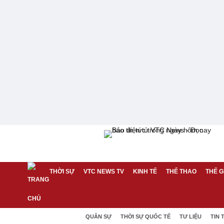
THỜI SỰ
VTC NEWS TV
KINH TẾ
THỂ THAO
THẾ G
QUÂN SỰ
THỜI SỰ QUỐC TẾ
TƯ LIỆU
TIN 