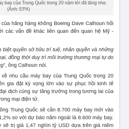
 bay của Trung Quốc trong 20 năm tới đã tăng nhẹ.
(Ảnh: EPA)
h của hãng hàng không Boeing Dave Calhoun hối
ới các vấn đề khác liên quan đến quan hệ Mỹ -
h biệt quyền sở hữu trí tuệ, nhân quyền và những
ại, đồng thời duy trì môi trường thương mại tự do
ng
”, ông Calhoun nói.
 về nhu cầu máy bay của Trung Quốc trong 20
n gia đặt kỳ vọng lớn vào sự phục hồi kinh tế
i dịch cùng sự tăng trưởng trong tương lai của
ương mại điện tử.
ông Trung Quốc sẽ cần 8.700 máy bay mới vào
,2% so với dự báo năm ngoái là 8.600 máy bay.
 sẽ trị giá 1,47 nghìn tỷ USD dựa trên giá niêm