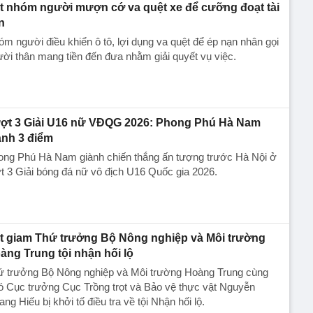
t nhóm người mượn cớ va quệt xe để cưỡng đoạt tài
n
m người điều khiển ô tô, lợi dụng va quệt để ép nạn nhân gọi
ời thân mang tiền đến đưa nhằm giải quyết vụ việc.
ợt 3 Giải U16 nữ VĐQG 2026: Phong Phú Hà Nam
ành 3 điểm
ong Phú Hà Nam giành chiến thắng ấn tượng trước Hà Nội ở
t 3 Giải bóng đá nữ vô địch U16 Quốc gia 2026.
t giam Thứ trưởng Bộ Nông nghiệp và Môi trường
àng Trung tội nhận hối lộ
ứ trưởng Bộ Nông nghiệp và Môi trường Hoàng Trung cùng
ó Cục trưởng Cục Trồng trọt và Bảo vệ thực vật Nguyễn
ng Hiếu bị khởi tố điều tra về tội Nhận hối lộ.