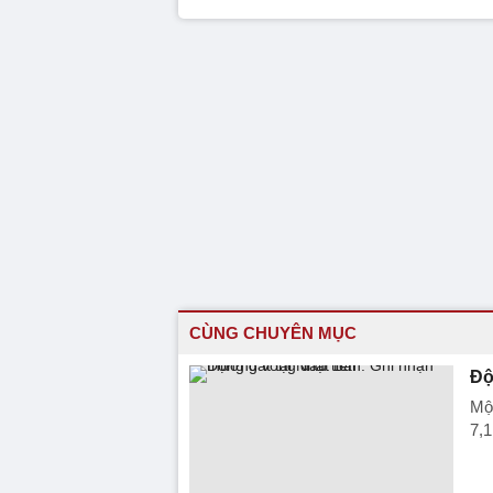
CÙNG CHUYÊN MỤC
Độ
Một
7,1