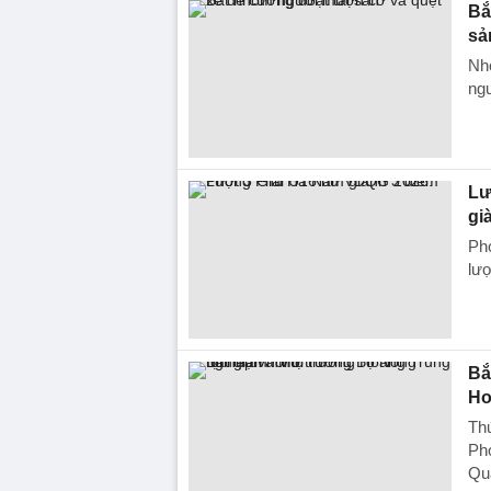
Bắ
sả
Nhó
ngư
Lư
gi
Ph
lượ
Bắ
Ho
Th
Ph
Qua