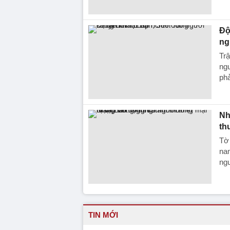
Độ
ng
Trậ
ngư
phả
Nh
th
Tờ 
nam
ng
TIN MỚI