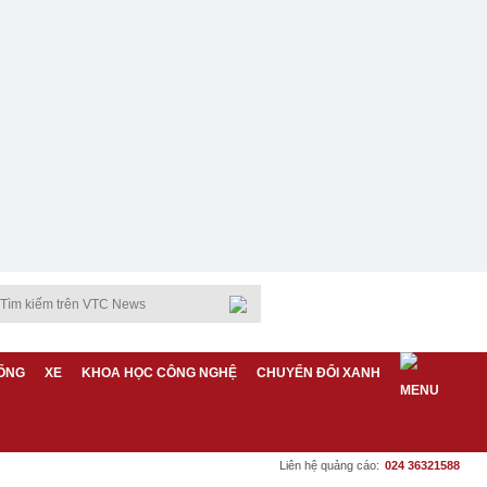
ỐNG
XE
KHOA HỌC CÔNG NGHỆ
CHUYỂN ĐỔI XANH
Liên hệ quảng cáo:
024 36321588