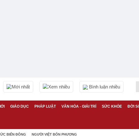
Mới nhất
Xem nhiều
Bình luận nhiều
IỚI
GIÁO DỤC
PHÁP LUẬT
VĂN HÓA - GIẢI TRÍ
SỨC KHỎE
ĐỜI S
TỨC BIỂN ĐÔNG
NGƯỜI VIỆT BỐN PHƯƠNG