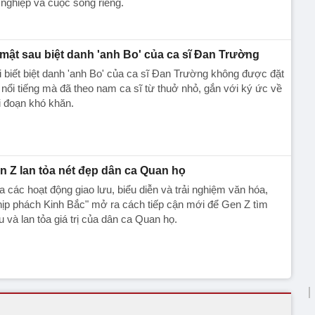
nghiệp và cuộc sống riêng.
 mật sau biệt danh 'anh Bo' của ca sĩ Đan Trường
ai biết biệt danh 'anh Bo' của ca sĩ Đan Trường không được đặt
 nổi tiếng mà đã theo nam ca sĩ từ thuở nhỏ, gắn với ký ức về
i đoạn khó khăn.
n Z lan tỏa nét đẹp dân ca Quan họ
 các hoạt động giao lưu, biểu diễn và trải nghiệm văn hóa,
ịp phách Kinh Bắc" mở ra cách tiếp cận mới để Gen Z tìm
u và lan tỏa giá trị của dân ca Quan họ.