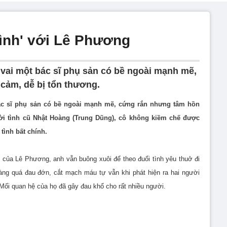
tình' với Lê Phương
vai một bác sĩ phụ sản có bề ngoài mạnh mẽ,
cảm, dễ bị tổn thương.
ác sĩ phụ sản có bề ngoài mạnh mẽ, cứng rắn nhưng tâm hồn
ời tình cũ Nhật Hoàng (Trung Dũng), cô không kiềm chế được
tình bất chính.
 của Lê Phương, anh vẫn buông xuôi để theo đuổi tình yêu thuở đi
ng quá đau đớn, cắt mạch máu tự vẫn khi phát hiện ra hai người
 Mối quan hệ của họ đã gây đau khổ cho rất nhiều người.