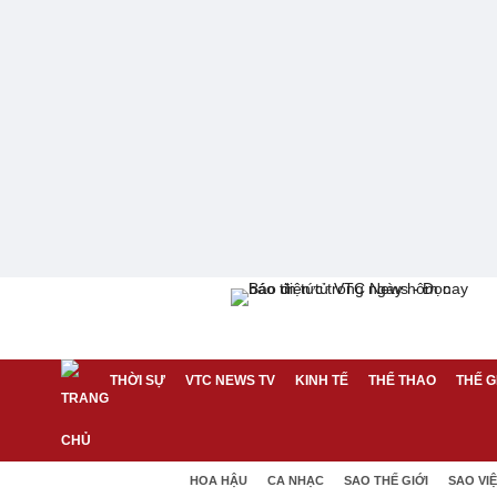
THỜI SỰ
VTC NEWS TV
KINH TẾ
THỂ THAO
THẾ G
HOA HẬU
CA NHẠC
SAO THẾ GIỚI
SAO VI