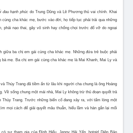
i đau hạnh phúc
do Trung Dũng và Lê Phương thủ vai chính. Khai
 cùng cha khác mẹ, bước vào đời, họ tiếp tục phải trải qua những
n, phải nạo thai, gây vô sinh hay chống chọi trước đổ vỡ do ngoại
h giữa ba chị em gái cùng cha khác mẹ. Những đứa trẻ buộc phải
ng bà mẹ. Ba chị em gái cùng cha khác mẹ là Mai Khanh, Mai Ly và
và Thùy Trang đã tiềm ẩn từ lâu khi người cha chung là ông Hoàng
ng. Về sống chung một mái nhà, Mai Ly không trừ thủ đoạn quyết trả
Thùy Trang. Trước những biến cố đang xảy ra, với tấm lòng một
ìm mọi cách để giải quyết mâu thuẫn, hiểu lầm và hàn gắn lại mối
có sự tham gia của Đình Hiếu, Jenny Hải Yến, hotgirl Diệp Bảo