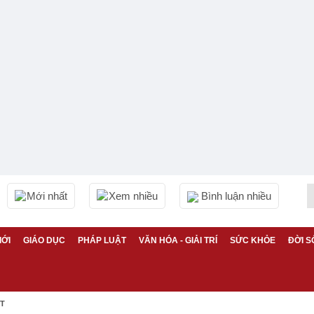
Mới nhất
Xem nhiều
Bình luận nhiều
IỚI
GIÁO DỤC
PHÁP LUẬT
VĂN HÓA - GIẢI TRÍ
SỨC KHỎE
ĐỜI S
ỆT