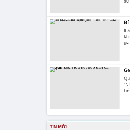
sự 
Bí
Ít 
khi
gia
Ge
Qua
"Nh
hiể
TIN MỚI