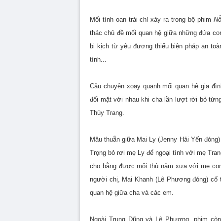
Mối tình oan trái chỉ xảy ra trong bộ phim
Nỗ
thác chủ đề mối quan hệ giữa những đứa con
bi kịch từ yêu đương thiếu biện pháp an toà
tình...
Câu chuyện xoay quanh mối quan hệ gia đìn
đối mặt với nhau khi cha lần lượt rời bỏ từ
Thùy Trang.
Mâu thuẫn giữa Mai Ly (Jenny Hải Yến đóng) 
Trọng bỏ rơi mẹ Ly để ngoại tình với mẹ Tra
cho bằng được mối thù năm xưa với mẹ con 
người chị, Mai Khanh (Lê Phương đóng) cố t
quan hệ giữa cha và các em.
Ngoài Trung Dũng và Lê Phương, phim còn 