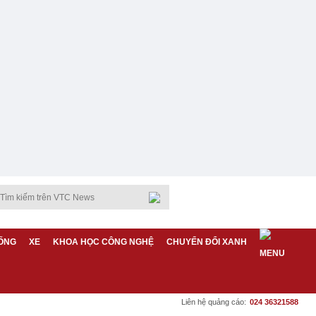
ỐNG
XE
KHOA HỌC CÔNG NGHỆ
CHUYỂN ĐỔI XANH
Liên hệ quảng cáo:
024 36321588