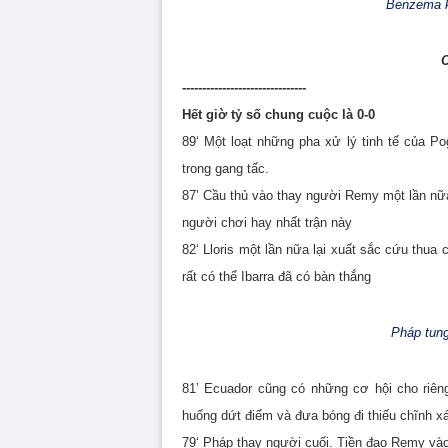
Benzema k
C
-------------------------------
Hết giờ tỷ số chung cuộc là 0-0
89‘ Một loạt những pha xử lý tinh tế của P
trong gang tấc.
87’ Cầu thủ vào thay người Remy một lần nữ
người chơi hay nhất trận này
82‘ Lloris một lần nữa lại xuất sắc cứu thu
rất có thể
Ibarra đã có bàn thắng
Pháp tung
81’ Ecuador cũng có những cơ hội cho riên
huống dứt điểm và đưa bóng đi thiếu chĩnh x
79‘ Pháp thay người cuối. Tiền đạo Remy và