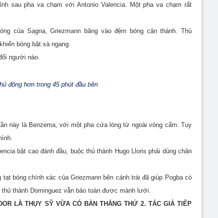
ỉnh sau pha va chạm với Antonio Valencia. Một pha va chạm rất
 bóng của Sagna,
Griezmann băng vào đệm bóng cận thành. Thủ
khiến bóng bật xà ngang.
đổi người nào.
hủ động hơn trong 45 phút đầu tiên
Lần này là Benzema, với một pha cứa lòng từ ngoài vòng cấm. Tuy
hình.
lencia bật cao đánh đầu, buộc thủ thành Hugo Lloris phải dùng chân
 tạt bóng chính xác của
Griezmann bên cánh trái đã giúp Pogba có
g thủ thành
Dominguez
vẫn bảo toàn được mành lưới.
DOR LÀ THỤY SỸ VỪA CÓ BÀN THẮNG THỨ 2. TÁC GIẢ TIẾP