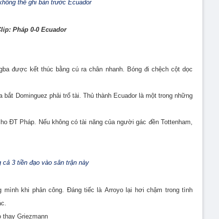
hông thể ghi bàn trước Ecuador
lip: Ph
áp 0-0 Ecuador
ogba được kết thúc bằng cú ra chân nhanh. Bóng đi chệch cột dọc
a bắt
Dominguez phải trổ tài. Thủ thành Ecuador là một trong những
a cho ĐT Pháp. Nếu không có tài năng của người gác đền Tottenham,
 cả 3 tiền đạo vào sân trận này
g mình khi phản công. Đáng tiếc là
Arroyo lại hơi chậm trong tình
ác.
o thay
Griezmann