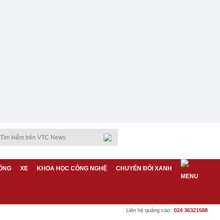
ỐNG
XE
KHOA HỌC CÔNG NGHỆ
CHUYỂN ĐỔI XANH
Liên hệ quảng cáo:
024 36321588