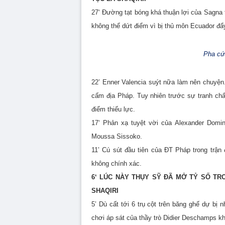
27‘ Đường tạt bóng khá thuận lợi của Sagna
không thể dứt điểm vì bị thủ môn Ecuador đẩ
Pha cứu
22’ Enner Valencia suýt nữa làm nên chuyện
cấm địa Pháp. Tuy nhiên trước sự tranh chấ
điểm thiếu lực.
17‘ Phản xạ tuyệt vời của
Alexander Domin
Moussa Sissoko.
11’ Cú sút đầu tiên của ĐT Pháp trong trận
không chính xác.
6‘ LÚC NÀY THỤY SỸ ĐÃ MỞ TỶ SỐ T
SHAQIRI
5’ Dù cất tới 6 trụ cột trên băng ghế dự b
chơi áp sát của thầy trò Didier Deschamps k