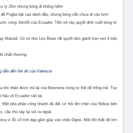
cự ly 25m nhưng bóng đi không hiểm
ko để Pogba bật cao đánh đầu, nhưng bóng vẫn chưa đi vào lưới.
trước vòng 16m50 của Ecuador. Tiền vệ này quyết định vuốt bóng từ
ay Matuidi. Có vẻ như Les Blues rất quyết tâm giành trọn vẹn 3 trận
 bị chấn thương
 dẫn đến thẻ đỏ của Valencia
 khi nhận được trả lại của Benzema trong tư thế rất trống trải. Tuy
ị hậu vệ Ecuador cản lại.
g. Một pha phản công nhanh đã đặt cơ hội lên chân của
Noboa bên
s, cầu thủ này lại sút ra ngoài
nica vì lỗi cố tình đạp gầm giày vào chân Digne. Một tổn thất rất lớn