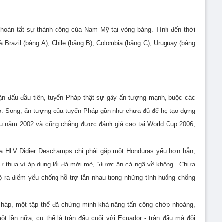
 hoàn tất sự thành công của Nam Mỹ tại vòng bảng. Tính đến thời
à Brazil (bảng A), Chile (bảng B), Colombia (bảng C), Uruguay (bảng
ận đấu đầu tiên, tuyển Pháp thật sự gây ấn tượng mạnh, buộc các
họ. Song, ấn tượng của tuyển Pháp gần như chưa đủ để họ tạo dựng
sau năm 2002 và cũng chẳng được đánh giá cao tại World Cup 2006,
của HLV Didier Deschamps chỉ phải gặp một Honduras yếu hơn hẳn,
 tự thua vì áp dụng lối đá mới mẻ, “được ăn cả ngã về không”. Chưa
ộ ra điểm yếu chống hỗ trợ lẫn nhau trong những tình huống chống
Pháp, một tập thể đã chứng minh khả năng tấn công chớp nhoáng,
 lần nữa, cụ thể là trận đấu cuối với Ecuador - trận đấu mà đội