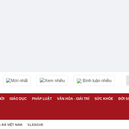
Mới nhất
Xem nhiều
Bình luận nhiều
IỚI
GIÁO DỤC
PHÁP LUẬT
VĂN HÓA - GIẢI TRÍ
SỨC KHỎE
ĐỜI S
 ĐÁ VIỆT NAM
V.LEAGUE