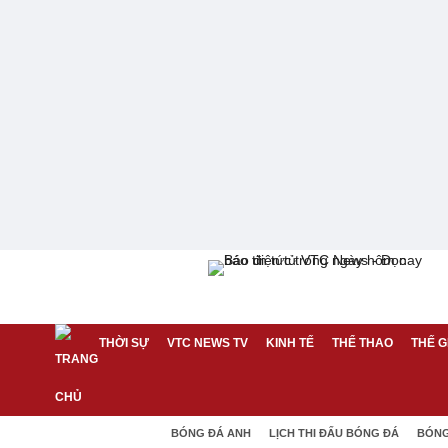
THỜI SỰ
VTC NEWS TV
KINH TẾ
THỂ THAO
THẾ G
BÓNG ĐÁ ANH
LỊCH THI ĐẤU BÓNG ĐÁ
BÓNG