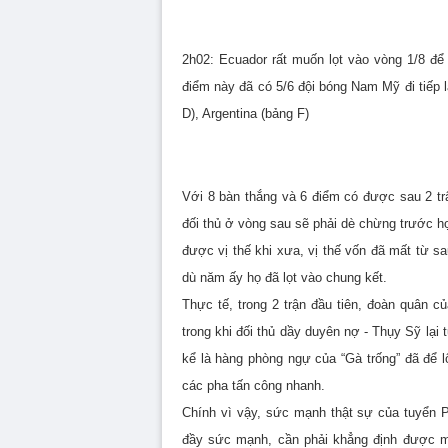
2h02: Ecuador rất muốn lọt vào vòng 1/8 để
điểm này đã có 5/6 đội bóng Nam Mỹ đi tiếp l
D), Argentina (bảng F)
Với 8 bàn thắng và 6 điểm có được sau 2 tr
đối thủ ở vòng sau sẽ phải dè chừng trước 
được vị thế khi xưa, vị thế vốn đã mất từ 
dù năm ấy họ đã lọt vào chung kết.
Thực tế, trong 2 trận đầu tiên, đoàn quân 
trong khi đối thủ dầy duyên nợ - Thụy Sỹ lại
kể là hàng phòng ngự của “Gà trống” đã để l
các pha tấn công nhanh.
Chính vì vậy, sức mạnh thật sự của tuyển 
đầy sức mạnh, cần phải khẳng định được một