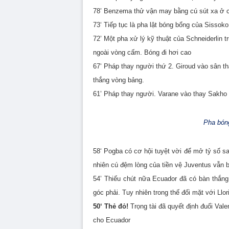
78’ Benzema thử vận may bằng cú sút xa ở 
73‘ Tiếp tục là pha lật bóng bổng của Sisso
72’ Một pha xử lý kỹ thuật của
Schneiderlin 
ngoài vòng cấm. Bóng đi hơi cao
67‘ Pháp thay người thứ 2. Giroud vào sân th
thắng vòng bảng.
61’ Pháp thay người. Varane vào thay Sakho
Pha bóng
58‘ Pogba có cơ hội tuyệt vời để mở tỷ số sau
nhiên cú đệm lòng của tiền vệ Juventus vẫn b
54’ Thiếu chút nữa Ecuador đã có bàn thắn
góc phải. Tuy nhiên trong thế đối mặt với Llori
50‘ Thẻ đỏ!
Trọng tài đã quyết định đuổi Vale
cho Ecuador