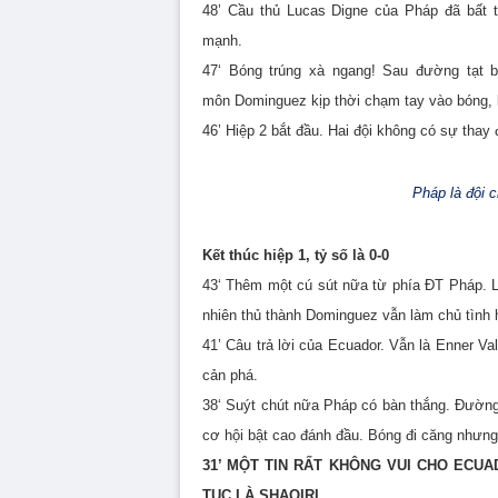
48’ Cầu thủ Lucas Digne của Pháp đã bất t
mạnh.
47‘ Bóng trúng xà ngang! Sau đường tạt
môn
Dominguez kịp thời chạm tay vào bóng, 
46’ Hiệp 2 bắt đầu. Hai đội không có sự thay 
Pháp là đội c
Kết thúc hiệp 1, tỷ số là 0-0
43‘ Thêm một cú sút nữa từ phía ĐT Pháp. 
nhiên thủ thành
Dominguez
vẫn làm chủ tình 
41’ Câu trả lời của Ecuador. Vẫn là Enner Va
cản phá.
38‘ Suýt chút nữa Pháp có bàn thắng. Đường
cơ hội bật cao đánh đầu. Bóng đi căng nhưn
31’ MỘT TIN RẤT KHÔNG VUI CHO ECUA
TỤC LÀ SHAQIRI.