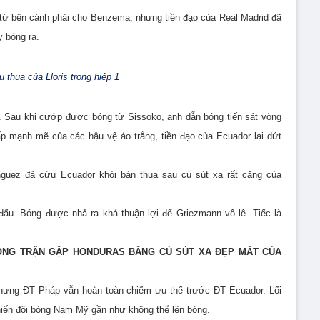
 từ bên cánh phải cho Benzema, nhưng tiền đạo của Real Madrid đã
y bóng ra.
 thua của Lloris trong hiệp 1
. Sau khi cướp được bóng từ Sissoko, anh dẫn bóng tiến sát vòng
p mạnh mẽ của các hậu vệ áo trắng, tiền đạo của Ecuador lại dứt
guez đã cứu Ecuador khỏi bàn thua sau cú sút xa rất căng của
 đấu. Bóng được nhả ra khá thuận lợi để
Griezmann vô lê. Tiếc là
RONG TRẬN GẶP HONDURAS BẰNG CÚ SÚT XA ĐẸP MẮT CỦA
ị nhưng ĐT Pháp vẫn hoàn toàn chiếm ưu thế trước ĐT Ecuador. Lối
hiến đội bóng Nam Mỹ gần như không thể lên bóng.