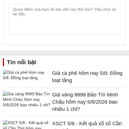
Tin nổi bật
Giá cà phê hôm nay 5/8: Đồng
loạt tăng
Giá vàng 9999 Bảo Tín Minh
Châu hôm nay 5/8/2026 bao
nhiêu 1 chỉ?
XSCT 5/8 - Kết quả xổ số Cần