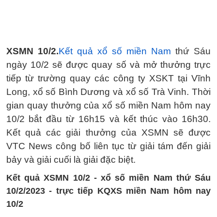
XSMN 10/2.
Kết quả xổ số miền Nam
thứ Sáu
ngày 10/2 sẽ được quay số và mở thưởng trực
tiếp từ trường quay các công ty XSKT tại Vĩnh
Long, xổ số Bình Dương và xổ số Trà Vinh. Thời
gian quay thưởng của xổ số miền Nam hôm nay
10/2 bắt đầu từ 16h15 và kết thúc vào 16h30.
Kết quả các giải thưởng của XSMN sẽ được
VTC News công bố liên tục từ giải tám đến giải
bảy và giải cuối là giải đặc biệt.
Kết quả XSMN 10/2 - xổ số miền Nam thứ Sáu
10/2/2023 - trực tiếp KQXS miền Nam hôm nay
10/2