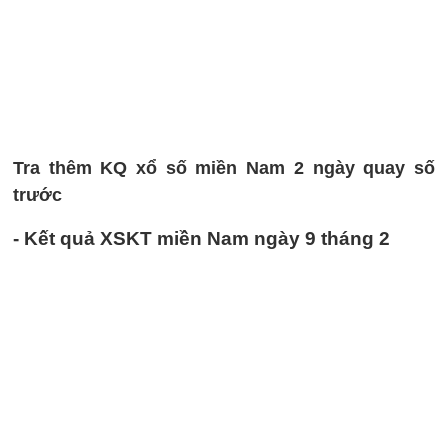
Tra thêm KQ xổ số miền Nam 2 ngày quay số
trước
- Kết quả XSKT miền Nam ngày 9 tháng 2