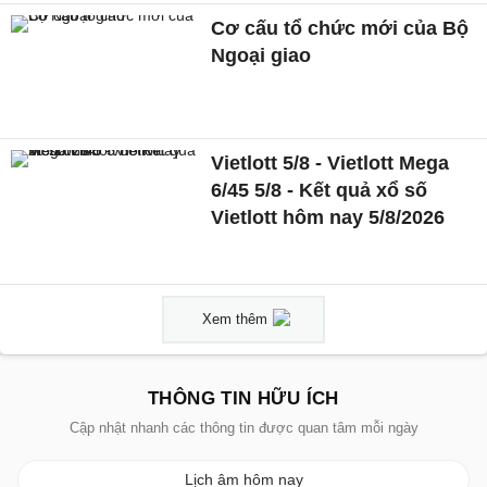
Cơ cấu tổ chức mới của Bộ
Ngoại giao
Vietlott 5/8 - Vietlott Mega
6/45 5/8 - Kết quả xổ số
Vietlott hôm nay 5/8/2026
Xem thêm
THÔNG TIN HỮU ÍCH
Cập nhật nhanh các thông tin được quan tâm mỗi ngày
Lịch âm hôm nay