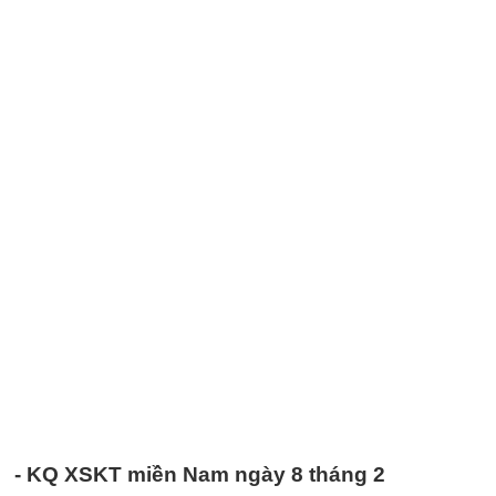
- KQ XSKT miền Nam ngày 8 tháng 2