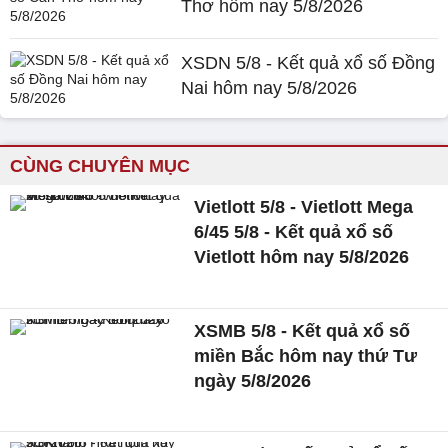
Thơ hôm nay 5/8/2026
XSDN 5/8 - Kết quả xổ số Đồng
Nai hôm nay 5/8/2026
CÙNG CHUYÊN MỤC
Vietlott 5/8 - Vietlott Mega
6/45 5/8 - Kết quả xổ số
Vietlott hôm nay 5/8/2026
XSMB 5/8 - Kết quả xổ số
miền Bắc hôm nay thứ Tư
ngày 5/8/2026