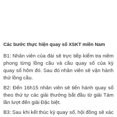
Các bước thực hiện quay số XSKT miền Nam
B1: Nhân viên của đài sẽ trực tiếp kiểm tra niêm
phong từng lồng cầu và cầu quay số của kỳ
quay số hôm đó. Sau đó nhân viên sẽ vận hành
thử lồng cầu.
B2: Đến 16h15 nhân viên sẽ tiến hành quay số
theo thứ tự các giải thưởng bắt đầu từ giải Tám
lần lượt đến giải Đặc biệt.
B3: Sau khi kết thúc kỳ quay số, hội đồng sẽ xác