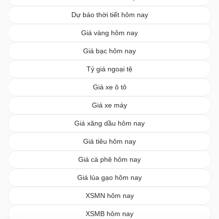
Dự báo thời tiết hôm nay
Giá vàng hôm nay
Giá bạc hôm nay
Tỷ giá ngoại tệ
Giá xe ô tô
Giá xe máy
Giá xăng dầu hôm nay
Giá tiêu hôm nay
Giá cà phê hôm nay
Giá lúa gạo hôm nay
XSMN hôm nay
XSMB hôm nay