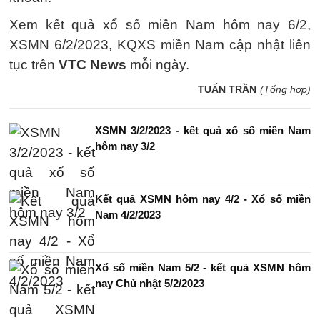
Xem kết quả xổ số miền Nam hôm nay 6/2,
XSMN 6/2/2023, KQXS miền Nam cập nhật liên
tục trên
VTC News
mỗi ngày.
TUẤN TRẦN
(Tổng hợp)
XSMN 3/2/2023 - kết quả xổ số miền Nam
hôm nay 3/2
Kết quả XSMN hôm nay 4/2 - Xổ số miền
Nam 4/2/2023
Xổ số miền Nam 5/2 - kết quả XSMN hôm
nay Chủ nhật 5/2/2023