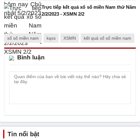
Trực tiếp kết quả xổ số miền Nam thứ Năm
2/2/2023 - XSMN 2/2
xổ số miền nam
kqxs
XSMN
kết quả xổ số miền nam
Bình luận
Tin nổi bật