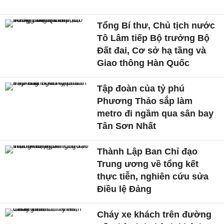
Tổng Bí thư, Chủ tịch nước
Tô Lâm tiếp Bộ trưởng Bộ
Đất đai, Cơ sở hạ tầng và
Giao thông Hàn Quốc
Tập đoàn của tỷ phú
Phương Thảo sắp làm
metro đi ngầm qua sân bay
Tân Sơn Nhất
Thành Lập Ban Chỉ đạo
Trung ương về tổng kết
thực tiễn, nghiên cứu sửa
Điều lệ Đảng
Cháy xe khách trên đường