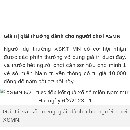
Giá trị giải thưởng dành cho người chơi XSMN
Người dự thưởng XSKT MN có cơ hội nhận
được các phần thưởng vô cùng giá trị dưới đây,
và trước hết người chơi cần sở hữu cho mình 1
vé số miền Nam truyền thống có trị giá 10.000
đồng để nắm bắt cơ hội này.
Giá trị và số lượng giải dành cho người chơi
XSMN.