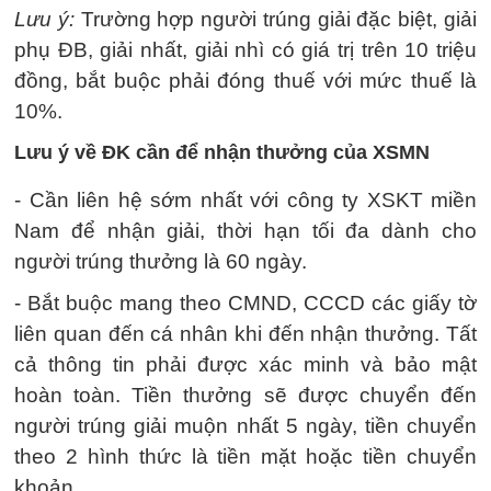
Lưu ý:
Trường hợp người trúng giải đặc biệt, giải
phụ ĐB, giải nhất, giải nhì có giá trị trên 10 triệu
đồng, bắt buộc phải đóng thuế với mức thuế là
10%.
Lưu ý về ĐK cần để nhận thưởng của XSMN
- Cần liên hệ sớm nhất với công ty XSKT miền
Nam để nhận giải, thời hạn tối đa dành cho
người trúng thưởng là 60 ngày.
- Bắt buộc mang theo CMND, CCCD các giấy tờ
liên quan đến cá nhân khi đến nhận thưởng. Tất
cả thông tin phải được xác minh và bảo mật
hoàn toàn. Tiền thưởng sẽ được chuyển đến
người trúng giải muộn nhất 5 ngày, tiền chuyển
theo 2 hình thức là tiền mặt hoặc tiền chuyển
khoản.