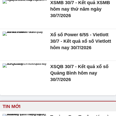
XSMB 30/7 - Kết quả XSMB
hôm nay thứ năm ngày
30/7/2026
Xổ số Power 6/55 - Vietlott
30/7 - Kết quả xổ số Vietlott
hôm nay 30/7/2026
XSQB 30/7 - Kết quả xổ số
Quảng Bình hôm nay
30/7/2026
TIN MỚI