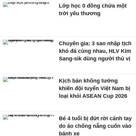
Lớp học 0 đồng chứa một
trời yêu thương
Chuyên gia: 3 sao nhập tịch
khó đá cùng nhau, HLV Kim
Sang-sik dùng người thú vị
Kịch bản không tưởng
khiến đội tuyển Việt Nam bị
loại khỏi ASEAN Cup 2026
Bé 4 tuổi bị đứt rời cánh tay
do áo chống nắng cuốn vào
bánh xe