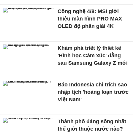
Công nghệ 4/8: MSI giới
thiệu màn hình PRO MAX
OLED độ phân giải 4K
Khám phá triết lý thiết kế
'Hình học Cảm xúc' đằng
sau Samsung Galaxy Z mới
Báo Indonesia chỉ trích sao
nhập tịch 'hoảng loạn trước
Việt Nam'
Thành phố đáng sống nhất
thế giới thuộc nước nào?