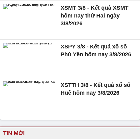
XSMT 3/8 - Kết quả XSMT
hôm nay thứ Hai ngày
3/8/2026
XSPY 3/8 - Kết quả xổ số
Phú Yên hôm nay 3/8/2026
XSTTH 3/8 - Kết quả xổ số
Huế hôm nay 3/8/2026
TIN MỚI