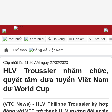
Mới nhất
Xem nhiều
💰 Giá vàng
📅 Lịch âm
☀️ Thời tiết

Thể thao
Bóng đá Việt Nam
Cập nhật lúc 11:20 AM ngày 27/02/2023
HLV Troussier nhậm chức,
quyết tâm đưa tuyển Việt Nam
dự World Cup
(VTC News) -
HLV Philippe Troussier ký hợp
đồng với VFF, trở thành HLV trưởng đội tuyển