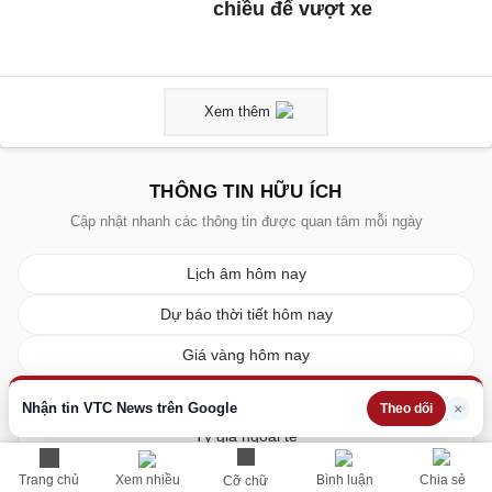
chiều để vượt xe
Xem thêm
THÔNG TIN HỮU ÍCH
Cập nhật nhanh các thông tin được quan tâm mỗi ngày
Lịch âm hôm nay
Dự báo thời tiết hôm nay
Giá vàng hôm nay
Giá bạc hôm nay
Nhận tin VTC News trên Google
×
Theo dõi
Tỷ giá ngoại tệ
Giá xe ô tô
Trang chủ
Xem nhiều
Bình luận
Chia sẻ
Cỡ chữ