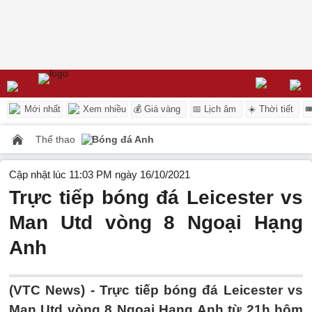
Mới nhất
Xem nhiều
💰 Giá vàng
📅 Lịch âm
☀️ Thời tiết

Thể thao
Bóng đá Anh
Cập nhật lúc 11:03 PM ngày 16/10/2021
Trực tiếp bóng đá Leicester vs
Man Utd vòng 8 Ngoại Hạng
Anh
(VTC News) -
Trực tiếp bóng đá Leicester vs
Man Utd vòng 8 Ngoại Hạng Anh từ 21h hôm