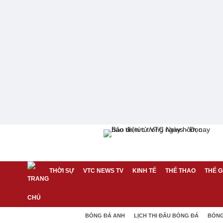
THỜI SỰ
VTC NEWS TV
KINH TẾ
THỂ THAO
THẾ G
BÓNG ĐÁ ANH
LỊCH THI ĐẤU BÓNG ĐÁ
BÓNG