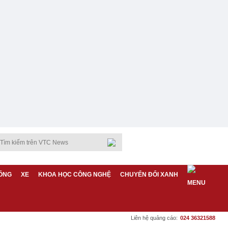
ỐNG
XE
KHOA HỌC CÔNG NGHỆ
CHUYỂN ĐỔI XANH
Liên hệ quảng cáo:
024 36321588