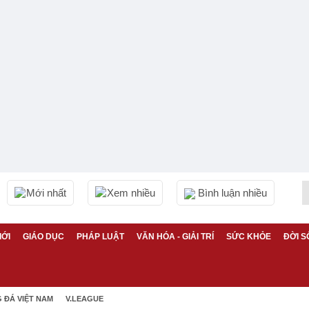
Mới nhất
Xem nhiều
Bình luận nhiều
IỚI
GIÁO DỤC
PHÁP LUẬT
VĂN HÓA - GIẢI TRÍ
SỨC KHỎE
ĐỜI S
 ĐÁ VIỆT NAM
V.LEAGUE