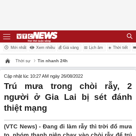
Mới nhất
Xem nhiều
💰 Giá vàng
📅 Lịch âm
☀️ Thời tiết

Thời sự
Tin nhanh 24h
Cập nhật lúc 10:27 AM ngày 26/08/2022
Trú mưa trong chòi rẫy, 2
người ở Gia Lai bị sét đánh
thiệt mạng
(VTC News) -
Đang đi làm rẫy thì trời đổ mưa
to, nhóm thanh niên chạy vào chòi rẫy để trú