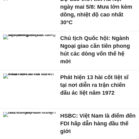
ngày mai 5/8: Mưa lớn kèm
dông, nhiệt độ cao nhất
30°C
Chủ tịch Quốc hội: Ngành
Ngoại giao cần tiên phong
hút các dòng vốn thế hệ
mới
Phát hiện 13 hài cốt liệt sĩ
tại nơi diễn ra trận chiến
đấu ác liệt năm 1972
HSBC: Việt Nam là điểm đến
FDI hấp dẫn hàng đầu thế
giới