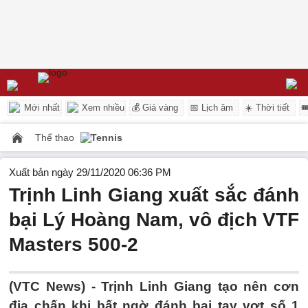
Mới nhất
Xem nhiều
💰 Giá vàng
📅 Lịch âm
☀️ Thời tiết

Thể thao
Tennis
Xuất bản ngày 29/11/2020 06:36 PM
Trịnh Linh Giang xuất sắc đánh
bại Lý Hoàng Nam, vô địch VTF
Masters 500-2
(VTC News) -
Trịnh Linh Giang tạo nên cơn
địa chấn khi bất ngờ đánh bại tay vợt số 1