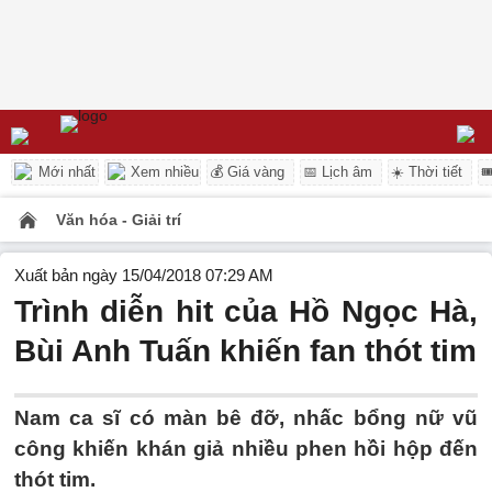
Mới nhất
Xem nhiều
💰 Giá vàng
📅 Lịch âm
☀️ Thời tiết

Văn hóa - Giải trí
Xuất bản ngày 15/04/2018 07:29 AM
Trình diễn hit của Hồ Ngọc Hà,
Bùi Anh Tuấn khiến fan thót tim
Nam ca sĩ có màn bê đỡ, nhấc bổng nữ vũ
công khiến khán giả nhiều phen hồi hộp đến
thót tim.