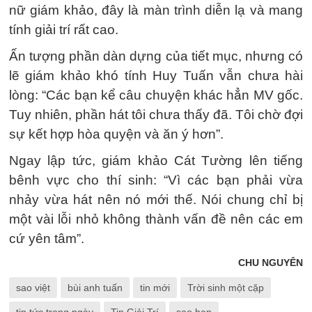
nữ giám khảo, đây là màn trình diễn lạ và mang
tính giải trí rất cao.
Ấn tượng phần dàn dựng của tiết mục, nhưng có
lẽ giám khảo khó tính Huy Tuấn vẫn chưa hài
lòng: “Các bạn kể câu chuyện khác hẳn MV gốc.
Tuy nhiên, phần hát tôi chưa thấy đã. Tôi chờ đợi
sự kết hợp hòa quyện và ăn ý hơn”.
Ngay lập tức, giám khảo Cát Tường lên tiếng
bênh vực cho thí sinh: “Vì các bạn phải vừa
nhảy vừa hát nên nó mới thế. Nói chung chỉ bị
một vài lỗi nhỏ không thành vấn đề nên các em
cứ yên tâm”.
CHU NGUYÊN
sao việt
bùi anh tuấn
tin mới
Trời sinh một cặp
tin tức trong ngày
Tin Giải Trí
sao han