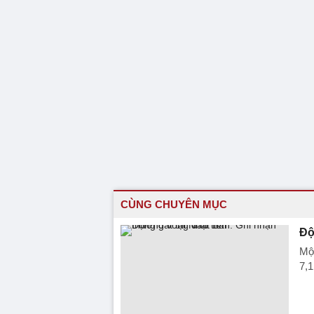
CÙNG CHUYÊN MỤC
Độ
Một
7,1