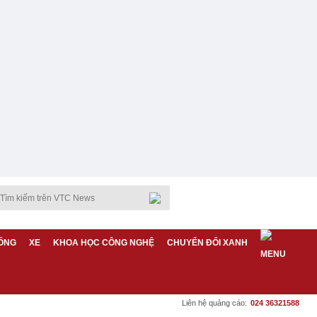
ỐNG
XE
KHOA HỌC CÔNG NGHỆ
CHUYỂN ĐỔI XANH
Liên hệ quảng cáo:
024 36321588