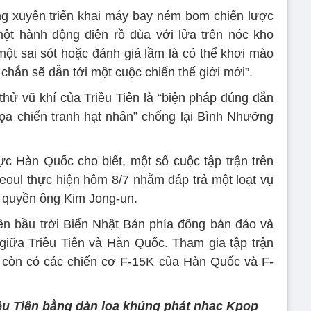
g xuyên triển khai máy bay ném bom chiến lược
một hành động điên rồ đùa với lửa trên nóc kho
một sai sót hoặc đánh giá lầm là có thể khơi mào
chắn sẽ dẫn tới một cuộc chiến thế giới mới”.
thử vũ khí của Triều Tiên là “biện pháp đúng đắn
ọa chiến tranh hạt nhân” chống lại Bình Nhưỡng
c Hàn Quốc cho biết, một số cuộc tập trận trên
oul thực hiện hôm 8/7 nhằm đáp trả một loạt vụ
h quyền ông Kim Jong-un.
ên bầu trời Biển Nhật Bản phía đông bán đảo và
giữa Triều Tiên và Hàn Quốc. Tham gia tập trận
 còn có các chiến cơ F-15K của Hàn Quốc và F-
iều Tiên bằng dàn loa khủng phát nhạc Kpop