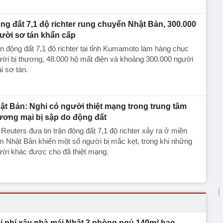
ng đất 7,1 độ richter rung chuyển Nhật Bản, 300.000
ười sơ tán khẩn cấp
n động đất 7,1 độ richter tại tỉnh Kumamoto làm hàng chục
ời bị thương, 48.000 hộ mất điện và khoảng 300.000 người
i sơ tán.
ật Bản: Nghi có người thiệt mạng trong trung tâm
ương mại bị sập do động đất
Reuters đưa tin trận động đất 7,1 độ richter xảy ra ở miền
 Nhật Bản khiến một số người bị mắc kẹt, trong khi những
ười khác được cho đã thiệt mạng.
i phí xây nhà mái Nhật 3 phòng ngủ 140m² bao