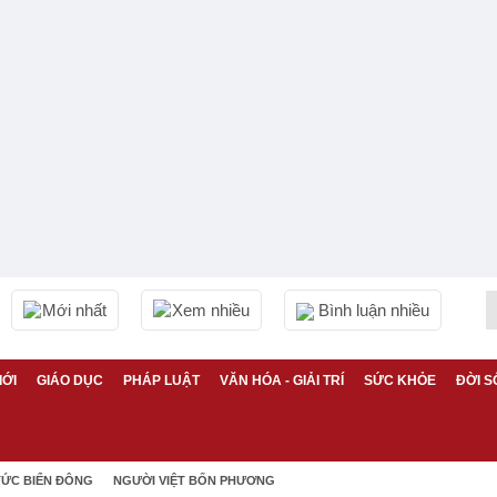
Mới nhất
Xem nhiều
Bình luận nhiều
IỚI
GIÁO DỤC
PHÁP LUẬT
VĂN HÓA - GIẢI TRÍ
SỨC KHỎE
ĐỜI S
TỨC BIỂN ĐÔNG
NGƯỜI VIỆT BỐN PHƯƠNG