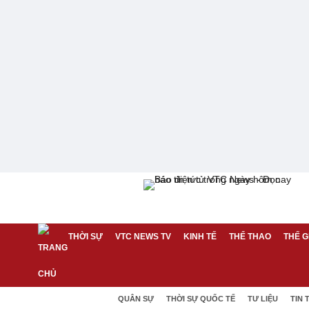
THỜI SỰ
VTC NEWS TV
KINH TẾ
THỂ THAO
THẾ G
QUÂN SỰ
THỜI SỰ QUỐC TẾ
TƯ LIỆU
TIN 