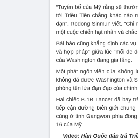
“Tuyên bố của Mỹ rằng sẽ thườn
tới Triều Tiên chẳng khác nào 
đạn”, Rodong Sinmun viết. “Chỉ 
một cuộc chiến hạt nhân và chắc 
Bài báo cũng khẳng định các vụ 
và hợp pháp” giữa lúc “mối đe d
của Washington đang gia tăng.
Một phát ngôn viên của Không lự
không đã được Washington và Se
phóng tên lửa đạn đạo của chín
Hai chiếc B-1B Lancer đã bay tr
tiếp cận đường biên giới chung 
cùng ở tỉnh Gangwon phía đông
16 của Mỹ.
Video: Hàn Quốc đáp trả Tr