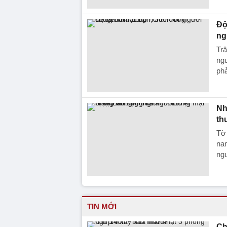
Độ
ng
Trậ
ngư
phả
Nh
th
Tờ 
nam
ng
TIN MỚI
Ch