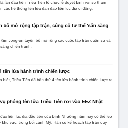
à lần đầu tiên Triều Tiên tổ chức lễ duyệt binh với sự tham
n các hệ thống tên lửa đạn đạo liên lục địa di động.
n bố mở rộng tập trận, củng cố tư thế 'sẵn sàng
n Kim Jong-un tuyên bố mở rộng các cuộc tập trận quân sự và
 sàng chiến tranh.
4 tên lửa hành trình chiến lược
biết, Triều Tiên đã bắn thử 4 tên lửa hành trình chiến lược ra
 vụ phóng tên lửa Triều Tiên rơi vào EEZ Nhật
 đạo liên lục địa đầu tiên của Bình Nhưỡng năm nay có thể leo
 khu vực, trong bối cảnh Mỹ, Hàn có kế hoạch tập trận quy