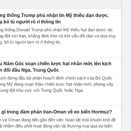
ng thống Trump phủ nhận tin Mỹ thiếu đạn dược,
ạ bỏ tù người rò rỉ thông tin
ng thống Donald Trump phủ nhận Mỹ thiếu hụt đạn dược do
g đột với Iran, khẳng định kho vũ khí vẫn dồi dào và dọa truy
g, bỏ tù người làm rò rỉ thông tin.
u Năm Góc soạn chiến lược hạt nhân mới, lên kịch
n đối đầu Nga, Trung Quốc
ười đứng đầu bộ phận hoạch định chính sách của Bộ Quốc
òng Mỹ đang soạn thảo chiến lược hạt nhân mới, phòng xảy
xung đột khu vực với Trung Quốc hoặc Nga.
 gì trong đàm phán Iran-Oman về eo biển Hormuz?
n và Oman đang tiến gần đến việc hoàn tất một khuôn khổ đề
t nhằm điều phối hoạt động vận tải thương mại qua eo biển