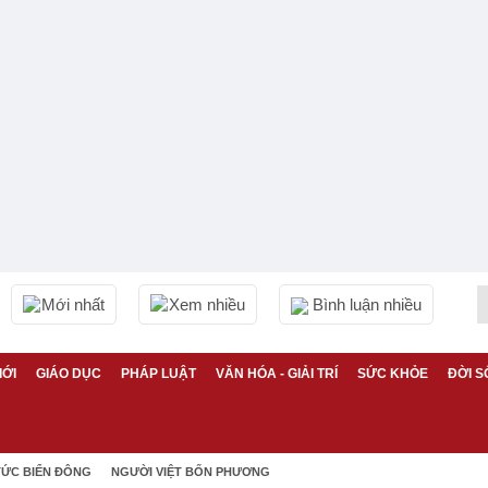
Mới nhất
Xem nhiều
Bình luận nhiều
IỚI
GIÁO DỤC
PHÁP LUẬT
VĂN HÓA - GIẢI TRÍ
SỨC KHỎE
ĐỜI S
TỨC BIỂN ĐÔNG
NGƯỜI VIỆT BỐN PHƯƠNG