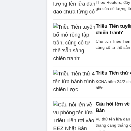
Theo Reuters, đây l
gia của số lượng lớ
Triều Tiên tuyê
chiến tranh'
Chủ tịch Triều Tiê
củng cố tư thế sẵn
Triều Tiên thử 
KCNA hôm 24/2 cho 
biển.
Câu hỏi lớn về
Bản
Vụ thử tên lửa đạn
thang căng thẳng ở