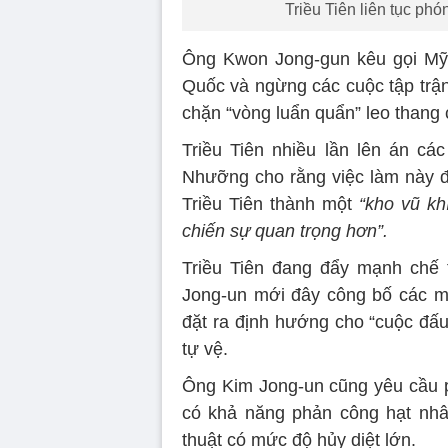
Triều Tiên liên tục ph
Ông Kwon Jong-gun kêu gọi Mỹ n
Quốc và ngừng các cuộc tập trận
chặn “vòng luẩn quẩn” leo thang 
Triều Tiên nhiều lần lên án cá
Nhưỡng cho rằng việc làm này đ
Triều Tiên thành một
“kho vũ kh
chiến sự quan trọng hơn”.
Triều Tiên đang đẩy mạnh chế 
Jong-un mới đây công bố các m
đặt ra định hướng cho “cuộc đấu
tự vệ.
Ông Kim Jong-un cũng yêu cầu ph
có khả năng phản công hạt nhân
thuật có mức độ hủy diệt lớn.