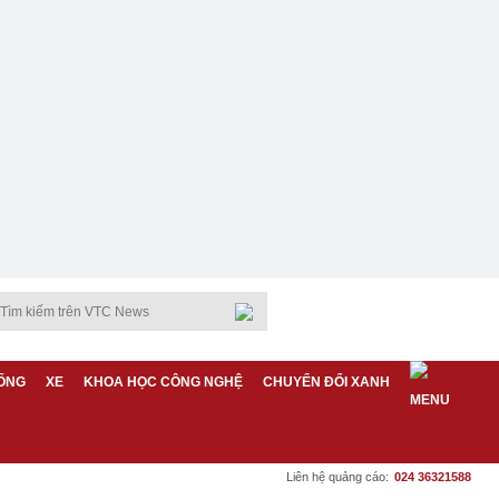
ỐNG
XE
KHOA HỌC CÔNG NGHỆ
CHUYỂN ĐỔI XANH
Liên hệ quảng cáo:
024 36321588