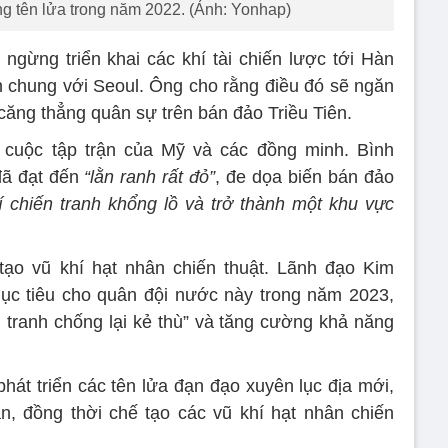
óng tên lửa trong năm 2022. (Ảnh: Yonhap)
gừng triển khai các khí tài chiến lược tới Hàn
 chung với Seoul. Ông cho rằng điều đó sẽ ngăn
căng thẳng quân sự trên bán đảo Triều Tiên.
c cuộc tập trận của Mỹ và các đồng minh. Bình
ã đạt đến
“lằn ranh rất đỏ”
, đe dọa biến bán đảo
í chiến tranh khổng lồ và trở thành một khu vực
tạo vũ khí hạt nhân chiến thuật. Lãnh đạo Kim
ục tiêu cho quân đội nước này trong năm 2023,
 tranh chống lại kẻ thù” và tăng cường khả năng
át triển các tên lửa đạn đạo xuyên lục địa mới,
, đồng thời chế tạo các vũ khí hạt nhân chiến