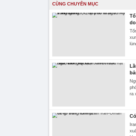
CÙNG CHUYÊN MỤC
Tổ
do
Tổ
xun
lùn
Lầ
bả
Ng
ph
ra 
Có
Ira
xuấ