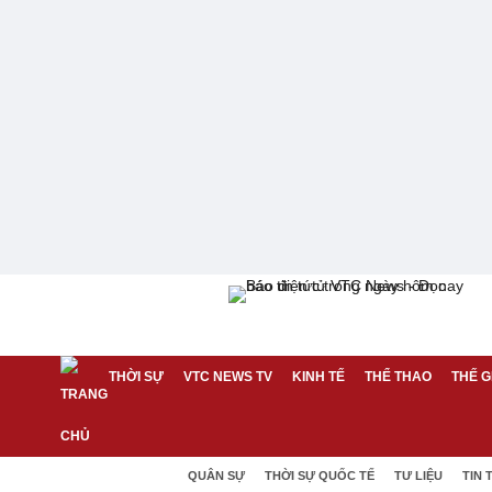
THỜI SỰ
VTC NEWS TV
KINH TẾ
THỂ THAO
THẾ G
QUÂN SỰ
THỜI SỰ QUỐC TẾ
TƯ LIỆU
TIN 