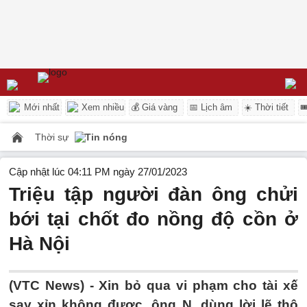
Mới nhất
Xem nhiều
💰 Giá vàng
📅 Lịch âm
☀️ Thời tiết

Thời sự
Tin nóng
Cập nhật lúc 04:11 PM ngày 27/01/2023
Triệu tập người đàn ông chửi
bới tại chốt đo nồng độ cồn ở
Hà Nội
(VTC News) -
Xin bỏ qua vi phạm cho tài xế
say xỉn không được, ông N. dùng lời lẽ thô