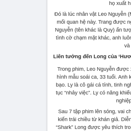
họ xuất 
Đó là lúc nhân vật Leo Nguyễn 
mối quan hệ này. Trang được ng
Nguyễn (tên khác là Quy) ấn tượ
tình cờ chạm mặt khác, anh luôn 
và
Liên tưởng đến Long của ‘Hươn
Trong phim, Leo Nguyễn được x
hình mẫu soái ca, 33 tuổi. Anh 
bạo. Ly là cô gái cá tính, tinh n
tục “nhảy việc”. Ly có năng khi
nghiệp
Sau 7 tập phim lên sóng, vai 
kiến trái chiều từ khán giả. Di
“Shark” Long được yêu thích tr