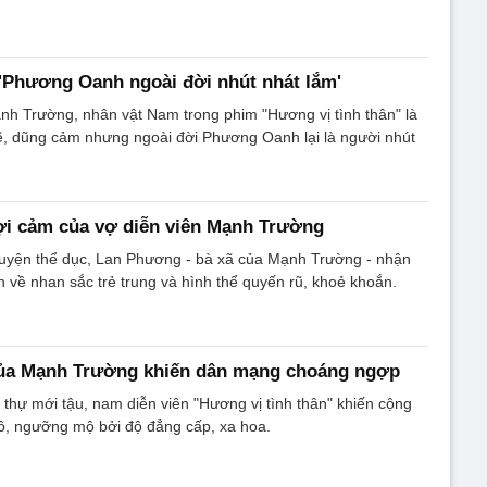
'Phương Oanh ngoài đời nhút nhát lắm'
ạnh Trường, nhân vật Nam trong phim "Hương vị tình thân" là
 dũng cảm nhưng ngoài đời Phương Oanh lại là người nhút
gợi cảm của vợ diễn viên Mạnh Trường
luyện thể dục, Lan Phương - bà xã của Mạnh Trường - nhận
n về nhan sắc trẻ trung và hình thể quyến rũ, khoẻ khoắn.
của Mạnh Trường khiến dân mạng choáng ngợp
t thự mới tậu, nam diễn viên "Hương vị tình thân" khiến cộng
ồ, ngưỡng mộ bởi độ đẳng cấp, xa hoa.