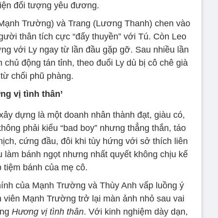
hiện đối tượng yêu đương.
(Mạnh Trường) và Trang (Lương Thanh) chen vào
ười thân tích cực “đẩy thuyền” với Tú. Còn Leo
ng với Ly ngay từ lần đầu gặp gỡ. Sau nhiều lần
chủ động tán tỉnh, theo đuổi Ly dù bị cô chê già
 từ chối phũ phàng.
g vị tình thân’
ây dựng là một doanh nhân thành đạt, giàu có,
không phải kiểu “bad boy” nhưng thẳng thắn, táo
ghịch, cứng đầu, đôi khi tùy hứng với sở thích liên
ếu làm bánh ngọt nhưng nhất quyết không chịu kế
 tiệm bánh của mẹ cô.
chính của Mạnh Trường và Thùy Anh vấp luồng ý
ễn viên Mạnh Trường trở lại màn ảnh nhỏ sau vai
ong
Hương vị tình thân
. Với kinh nghiệm dày dạn,