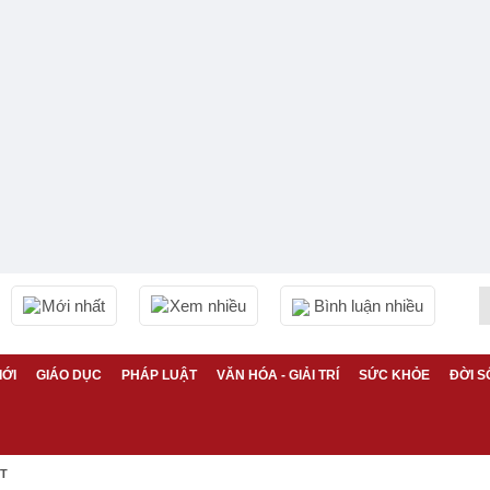
Mới nhất
Xem nhiều
Bình luận nhiều
IỚI
GIÁO DỤC
PHÁP LUẬT
VĂN HÓA - GIẢI TRÍ
SỨC KHỎE
ĐỜI S
ỆT