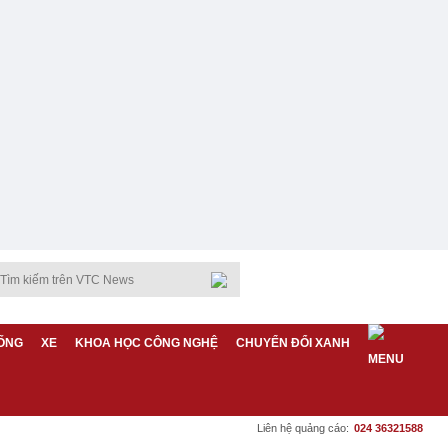
ỐNG
XE
KHOA HỌC CÔNG NGHỆ
CHUYỂN ĐỔI XANH
Liên hệ quảng cáo:
024 36321588