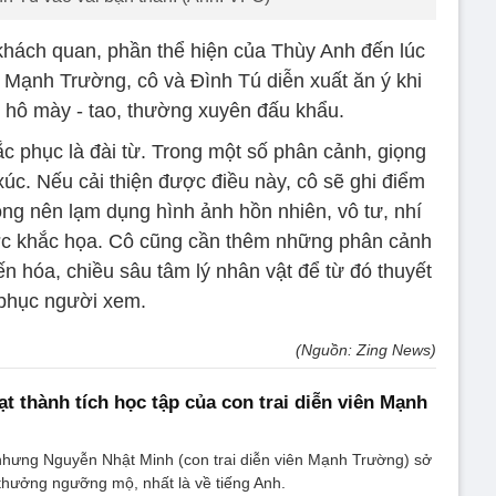
khách quan, phần thể hiện của Thùy Anh đến lúc
i Mạnh Trường, cô và Đình Tú diễn xuất ăn ý khi
g hô mày - tao, thường xuyên đấu khẩu.
 phục là đài từ. Trong một số phân cảnh, giọng
xúc. Nếu cải thiện được điều này, cô sẽ ghi điểm
ông nên lạm dụng hình ảnh hồn nhiên, vô tư, nhí
c khắc họa. Cô cũng cần thêm những phân cảnh
ến hóa, chiều sâu tâm lý nhân vật để từ đó thuyết
phục người xem.
(Nguồn: Zing News)
ạt thành tích học tập của con trai diễn viên Mạnh
 nhưng Nguyễn Nhật Minh (con trai diễn viên Mạnh Trường) sở
 thưởng ngưỡng mộ, nhất là về tiếng Anh.