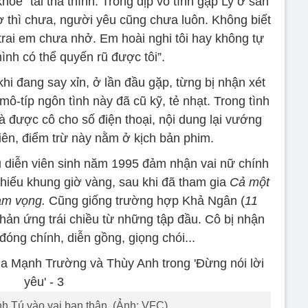
oe” tài thả thính. Trong dịp vô tình gặp Ly ở sân
Vợ thì chưa, người yêu cũng chưa luôn. Không biết
trai em chưa nhở. Em hoài nghi tôi hay không tự
mình có thể quyến rũ được tôi”.
i đang say xỉn, ở lần đầu gặp, từng bị nhận xét
mô-típ ngôn tình này đã cũ kỹ, tẻ nhạt. Trong tình
 được cô cho số điện thoại, nội dung lại vướng
hiên, điểm trừ này nằm ở kịch bản phim.
u diễn viên sinh năm 1995 đảm nhận vai nữ chính
chiếu khung giờ vàng, sau khi đã tham gia
Cả một
am vọng.
Cũng giống trường hợp Khả Ngân (
11
hản ứng trái chiều từ những tập đầu. Cô bị nhận
đóng chính, diễn gồng, giọng chói...
h Tú vào vai bạn thân. (Ảnh: VFC)