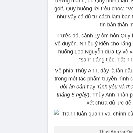
tượng mạnh, dù Quy nhiều lần “kh
golf, Quy buông lời trêu chọc: “
như vậy có đủ tư cách làm bạn 
tin bản thân 
Trước đó, cảnh Ly ôm hôn Quy kh
vô duyên. Nhiều ý kiến cho rằng 
huống Leo Nguyễn đưa Ly về và
“sạn” đáng tiếc. Tất n
Về phía Thùy Anh, đây là lần đầ
trong một tác phẩm truyền hình 
đời ân oán
hay
Tình yêu và th
tháng 5 ngày
), Thùy Anh nhận p
xét chưa đủ lực để 
Thùy Anh và Đìn