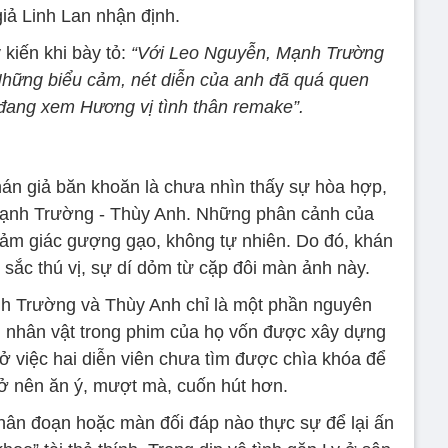
iả Linh Lan nhận định.
kiến khi bày tỏ:
“Với Leo Nguyễn, Mạnh Trường
Những biểu cảm, nét diễn của anh đã quá quen
đang xem Hương vị tình thân remake”.
hán giả băn khoăn là chưa nhìn thấy sự hòa hợp,
Mạnh Trường - Thùy Anh. Những phân cảnh của
cảm giác gượng gạo, không tự nhiên. Do đó, khán
ắc thú vị, sự dí dỏm từ cặp đôi màn ảnh này.
h Trường và Thùy Anh chỉ là một phần nguyên
i nhân vật trong phim của họ vốn được xây dựng
 ở việc hai diễn viên chưa tìm được chìa khóa để
rở nên ăn ý, mượt mà, cuốn hút hơn.
hân đoạn hoặc màn đối đáp nào thực sự để lại ấn