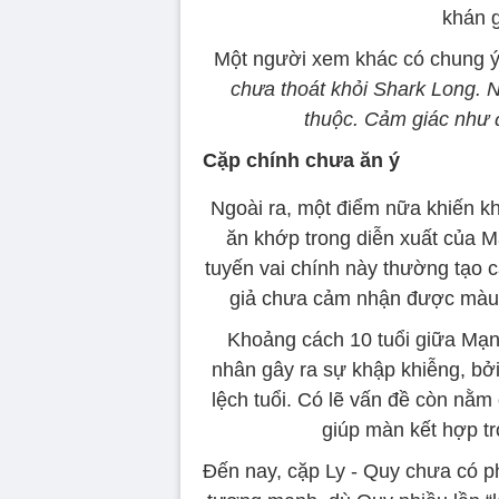
khán g
Một người xem khác có chung ý 
chưa thoát khỏi Shark Long. 
thuộc. Cảm giác như 
Cặp chính chưa ăn ý
Ngoài ra, một điểm nữa khiến k
ăn khớp trong diễn xuất của 
tuyến vai chính này thường tạo 
giả chưa cảm nhận được màu s
Khoảng cách 10 tuổi giữa Mạn
nhân gây ra sự khập khiễng, bở
lệch tuổi. Có lẽ vấn đề còn nằm
giúp màn kết hợp t
Đến nay, cặp Ly - Quy chưa có p