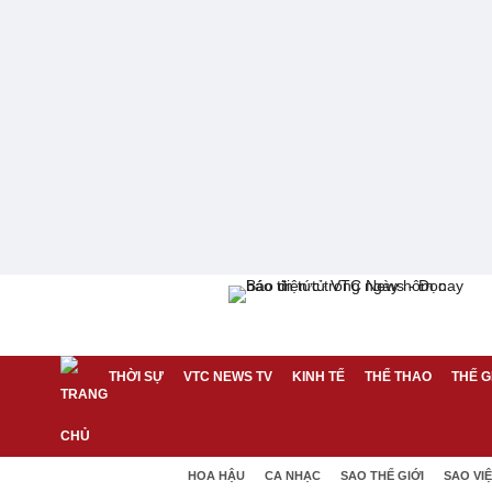
THỜI SỰ
VTC NEWS TV
KINH TẾ
THỂ THAO
THẾ G
HOA HẬU
CA NHẠC
SAO THẾ GIỚI
SAO VI