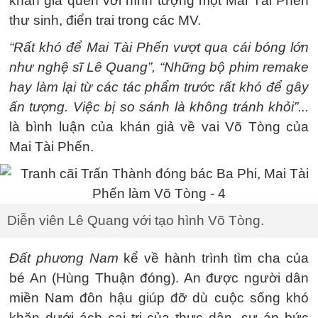
khán giả quen với hình tượng một Mai Tài Phến
thư sinh, điển trai trong các MV.
“Rất khó để Mai Tài Phến vượt qua cái bóng lớn
như nghệ sĩ Lê Quang”, “Những bộ phim remake
hay làm lại từ các tác phẩm trước rất khó để gây
ấn tượng. Việc bị so sánh là không tránh khỏi”...
là bình luận của khán giả về vai Võ Tòng của
Mai Tài Phến.
Diễn viên Lê Quang với tạo hình Võ Tòng.
Đất phương Nam
kể về hành trình tìm cha của
bé An (Hùng Thuận đóng). An được người dân
miền Nam đôn hậu giúp đỡ dù cuộc sống khó
khăn dưới ách cai trị của thực dân, sự áp bức