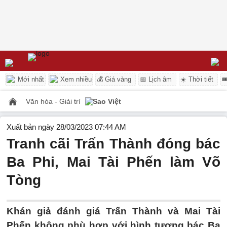
Mới nhất
Xem nhiều
💰 Giá vàng
📅 Lịch âm
☀️ Thời tiết

Văn hóa - Giải trí
Sao Việt
Xuất bản ngày 28/03/2023 07:44 AM
Tranh cãi Trấn Thành đóng bác
Ba Phi, Mai Tài Phến làm Võ
Tòng
Khán giả đánh giá Trấn Thành và Mai Tài
Phến không phù hợp với hình tượng bác Ba