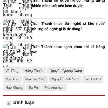
Trấn Thành có quyền khóc nhưng đừng
khiến mình trở nên kém duyên
Trấn Thành than 'đời nghệ sĩ khó nuốt'
nhưng có nghề gì là dễ dàng?
Trấn Thành khoe hạnh phúc khi bế bổng
vợ
Võ Tòng
Hùng Thuận
Nguyễn Quang Dũng
Mạc Can
Mai Tài Phến
Nguyễn Vinh Sơn
Bác Ba Phi
Hạo Khang
Ba Phi
Phương nam
Bình luận