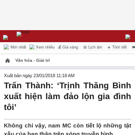
Mới nhất
Xem nhiều
💰 Giá vàng
📅 Lịch âm
☀️ Thời tiết

Văn hóa - Giải trí
Xuất bản ngày 23/01/2018 11:18 AM
Trấn Thành: ‘Trịnh Thăng Bình
xuất hiện làm đảo lộn gia đình
tôi’
Không chỉ vậy, nam MC còn tiết lộ những tật
xấu của bạn thân trên sóng truyền hình.