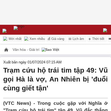
Mới nhất
Xem nhiều
💰 Giá vàng
📅 Lịch âm
☀️ Thời tiết

Văn hóa - Giải trí
Sao Việt
Xuất bản ngày 01/07/2024 07:15 AM
Trạm cứu hộ trái tim tập 49: Vũ
gọi Hà là vợ, An Nhiên bị 'đuổi
cùng giết tận'
(VTC News) -
Trong cuộc gặp với Nghĩa ở
"Trạm cứu hộ trái tim" tập 49, Vũ đắc thắng