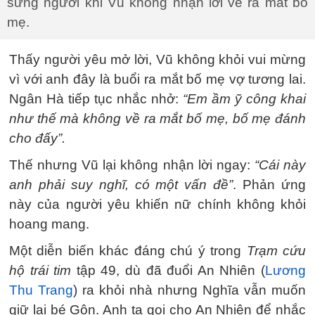
sững người khi Vũ không nhận lời về ra mắt bố
mẹ.
Thấy người yêu mở lời, Vũ không khỏi vui mừng
vì với anh đây là buổi ra mắt bố mẹ vợ tương lai.
Ngân Hà tiếp tục nhắc nhở:
“Em ầm ỹ công khai
như thế mà không về ra mắt bố mẹ, bố mẹ đánh
cho đấy”.
Thế nhưng Vũ lại không nhận lời ngay:
“Cái này
anh phải suy nghĩ, có một vấn đề”
. Phản ứng
này của người yêu khiến nữ chính không khỏi
hoang mang.
Một diễn biến khác đáng chú ý trong
Trạm cứu
hộ trái tim
tập 49, dù đã đuổi An Nhiên (
Lương
Thu Trang
) ra khỏi nhà nhưng Nghĩa vẫn muốn
giữ lại bé Gôn. Anh ta gọi cho An Nhiên để nhắc