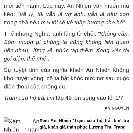
mới tiến hành. Lúc này, An Nhiên vẫn muốn níu
kéo:
“Về lý, tôi vẫn là vợ anh, vẫn là dâu con
trong nhà nên mai tôi sẽ về thắp hương cho bố”.
Thế nhưng Nghĩa lạnh lùng từ chối:
“Không cần.
Sớm muộn gì chúng ta cũng không liên quan
đến nhau, đừng về, phức tạp thêm. Xong việc tôi
gọi điện, thế nhé”.
Sự tuyệt tình của nghĩa khiến An Nhiên không
khỏi tuyệt vọng, cô ta bật khóc nức nở sau cuộc
điện thoại của chồng cũ.
Trạm cứu hộ trái tim
tập 49 lên sóng vào tối 1/7.
AN NGUYÊN
Xem An Nhiên 'Trạm cứu hộ trái tim' trả
giá, khán giả thán phục Lương Thu Trang