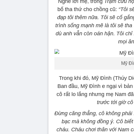
Nghe lời mẹ, trong
Trạm cứu hộ 
bố tha thứ cho chồng cũ:
“Tôi s
đạp tôi thêm nữa. Tôi sẽ cố gắn
trình sống mạnh mẽ là tôi sẽ tha
dù anh vẫn còn oán hận. Tôi chỉ m
mọi ân
Mỹ Đì
Trong khi đó, Mỹ Đình (Thúy Di
Ban đầu, Mỹ Đình e ngại vì bản
cô rất lo lắng nhưng mẹ Nam đã
trước tới giờ cô
Đừng căng thẳng, cô không phải 
bạc mà không đồng ý. Cô biết
cháu. Cháu chơi thân với Nam c