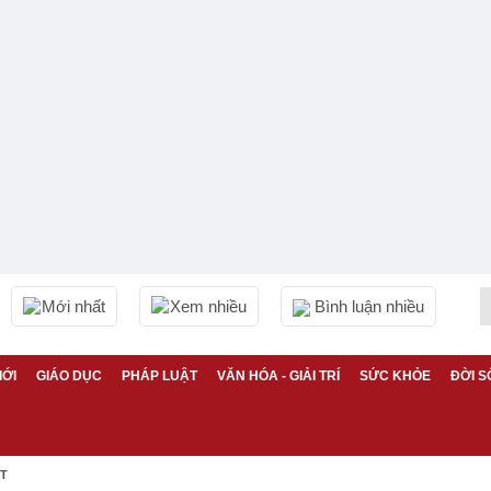
Mới nhất
Xem nhiều
Bình luận nhiều
IỚI
GIÁO DỤC
PHÁP LUẬT
VĂN HÓA - GIẢI TRÍ
SỨC KHỎE
ĐỜI S
ỆT