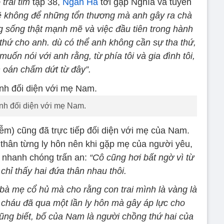
trái tim
tập 38,
Ngân Hà
tới gặp Nghĩa và tuyên
ẽ không để những tổn thương mà anh gây ra chà
g sống thật mạnh mẽ và việc đầu tiên trong hành
 thứ cho anh. dù có thể anh không cần sự tha thứ,
uốn nói với anh rằng, từ phía tôi và gia đình tôi,
 oán chấm dứt từ đây”.
nh đối diện với mẹ Nam.
ễm) cũng đã trực tiếp đối diện với mẹ của Nam.
 thân từng ly hôn nên khi gặp mẹ của người yêu,
 nhanh chóng trấn an:
“Cô cũng hơi bất ngờ vì từ
 chỉ thấy hai đứa thân nhau thôi.
bà mẹ cổ hủ mà cho rằng con trai mình là vàng là
 cháu đã qua một lần ly hôn mà gây áp lực cho
ũng biết, bố của Nam là người chồng thứ hai của