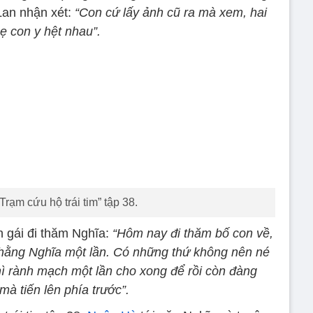
Lan nhận xét:
“Con cứ lấy ảnh cũ ra mà xem, hai
ẹ con y hệt nhau”.
Trạm cứu hộ trái tim” tập 38.
 gái đi thăm Nghĩa:
“Hôm nay đi thăm bố con về,
 thằng Nghĩa một lần. Có những thứ không nên né
hì rành mạch một lần cho xong để rồi còn đàng
à tiến lên phía trước”.