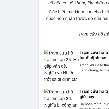
cô nên cô sẽ không lấy những đ
Đặc biệt, mẹ Nam còn cho biết
cuộc hôn nhân trước đó của hai
Trạm cứu hộ trá
Trạm cứu hộ trá
lọt đi định cư
Trong khi Hà tỏ thá
bằng chứng, Nghĩa 
Trạm cứu hộ tr
giờ bay
Đã hoàn tất thủ tụ
chặn; trong khi đó