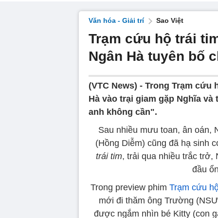
Văn hóa - Giải trí
Sao Việt
Trạm cứu hộ trái ti
Ngân Hà tuyên bố 
(VTC News) -
Trong Trạm cứu hộ
Hà vào trại giam gặp Nghĩa và 
anh không cần".
Sau nhiều mưu toan, ân oán, 
(Hồng Diễm) cũng đã hạ sinh c
trái tim
, trải qua nhiều trắc t
đầu ổn
Trong preview phim
Trạm cứu hộ 
mới đi thăm ông Trường (NSƯT
được ngắm nhìn bé Kitty (con 