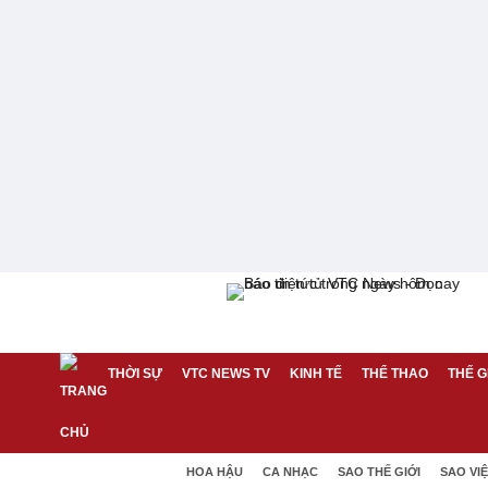
THỜI SỰ
VTC NEWS TV
KINH TẾ
THỂ THAO
THẾ G
HOA HẬU
CA NHẠC
SAO THẾ GIỚI
SAO VI