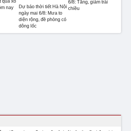
t quả xổ
6/8: Tăng, giảm trái
Dự báo thời tiết Hà Nội
ôm nay
chiều
ngày mai 6/8: Mưa to
diện rộng, đề phòng có
dông lốc