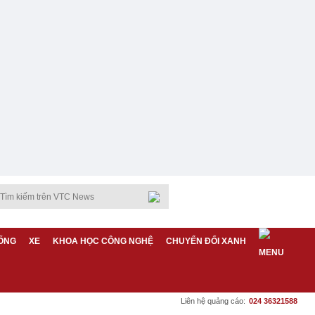
ỐNG
XE
KHOA HỌC CÔNG NGHỆ
CHUYỂN ĐỔI XANH
Liên hệ quảng cáo:
024 36321588