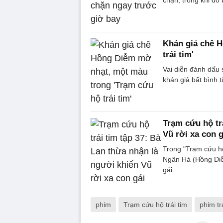
Khán giả chê 
trái tim'
Vai diễn đánh dấu 
khán giả bất bình từ
Trạm cứu hộ tr
Vũ rời xa con g
Trong "Trạm cứu hộ
Ngân Hà (Hồng Diễm
gái.
phim
Trạm cứu hộ trái tim
phim tr