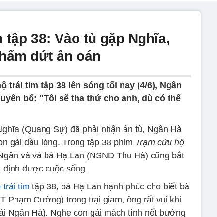
m tập 38: Vào tù gặp Nghĩa,
chấm dứt ân oán
 trái tim tập 38 lên sóng tối nay (4/6), Ngân
tuyên bố: "Tôi sẽ tha thứ cho anh, dù có thể
Nghĩa (Quang Sự) đã phải nhận án tù, Ngân Hà
on gái đầu lòng. Trong tập 38 phim
Trạm cứu hộ
rở, Ngân và và bà Hạ Lan (NSND Thu Hà) cũng bắt
 định được cuộc sống.
trái tim
tập 38, bà Hạ Lan hạnh phúc cho biết bà
 Phạm Cường) trong trại giam, ông rất vui khi
gái Ngân Hà). Nghe con gái mách tính nết bướng