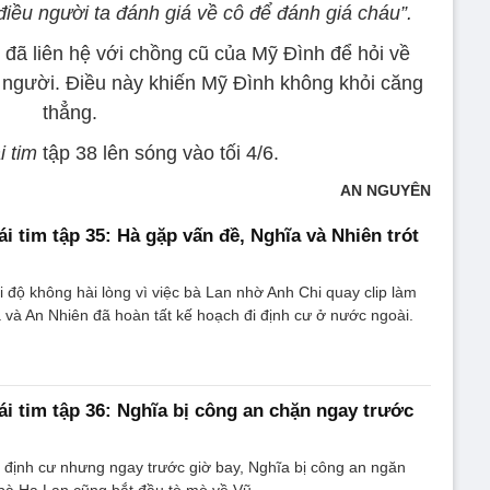
iều người ta đánh giá về cô để đánh giá cháu”.
 đã liên hệ với chồng cũ của Mỹ Đình để hỏi về
 người. Điều này khiến Mỹ Đình không khỏi căng
thẳng.
i tim
tập 38 lên sóng vào tối 4/6.
AN NGUYÊN
i tim tập 35: Hà gặp vấn đề, Nghĩa và Nhiên trót
i độ không hài lòng vì việc bà Lan nhờ Anh Chi quay clip làm
và An Nhiên đã hoàn tất kế hoạch đi định cư ở nước ngoài.
ái tim tập 36: Nghĩa bị công an chặn ngay trước
c định cư nhưng ngay trước giờ bay, Nghĩa bị công an ngăn
 bà Hạ Lan cũng bắt đầu tò mò về Vũ.