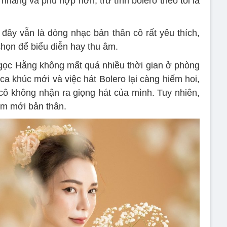
hàng và phù hợp hơn, trữ tình bolero theo tôi là
ây vẫn là dòng nhạc bản thân cô rất yêu thích,
chọn để biểu diễn hay thu âm.
Ngọc Hằng không mất quá nhiều thời gian ở phòng
ca khúc mới và việc hát Bolero lại càng hiếm hoi,
ô không nhận ra giọng hát của mình. Tuy nhiên,
àm mới bản thân.