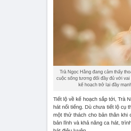
Trà Ngọc Hằng đang cảm thấy thoải
cuộc sống tương đối đầy đủ với vai 
kế hoạch trở lại đầy mạ
Tiết lộ về kế hoạch sắp tới, Trà 
hát nổi tiếng. Dù chưa tiết lộ c
một thử thách cho bản thân khi 
bản lĩnh và khả năng ca hát, trìn
hát điêu luyện.