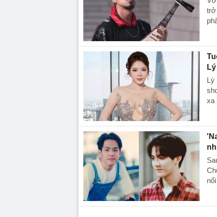
Vớ
trở
ph
Tu
Lý
Lý
sho
xa 
'N
nh
Sau
Ch
nổi