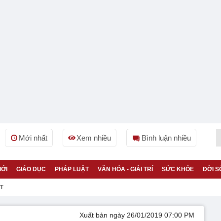
Mới nhất
Xem nhiều
Bình luận nhiều
IỚI
GIÁO DỤC
PHÁP LUẬT
VĂN HÓA - GIẢI TRÍ
SỨC KHỎE
ĐỜI S
ỆT
Xuất bản ngày 26/01/2019 07:00 PM