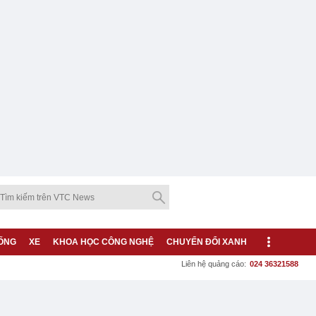
ỐNG
XE
KHOA HỌC CÔNG NGHỆ
CHUYỂN ĐỔI XANH
Liên hệ quảng cáo:
024 36321588