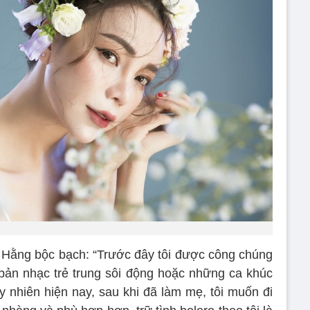
c Hằng bộc bạch: “Trước đây tôi được công chúng
bản nhạc trẻ trung sôi động hoặc những ca khúc
y nhiên hiện nay, sau khi đã làm mẹ, tôi muốn đi