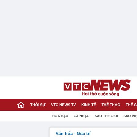
THỜI SỰ
VTC NEWS TV
KINH TẾ
THỂ THAO
THẾ G
HOA HẬU
CA NHẠC
SAO THẾ GIỚI
SAO VI
Văn hóa - Giải trí