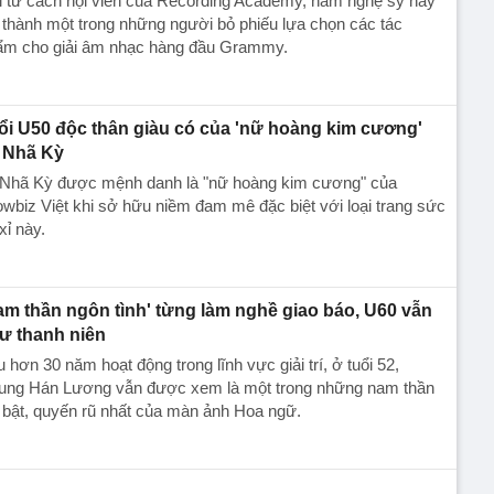
i tư cách hội viên của Recording Academy, nam nghệ sỹ này
 thành một trong những người bỏ phiếu lựa chọn các tác
ẩm cho giải âm nhạc hàng đầu Grammy.
ổi U50 độc thân giàu có của 'nữ hoàng kim cương'
 Nhã Kỳ
 Nhã Kỳ được mệnh danh là "nữ hoàng kim cương" của
wbiz Việt khi sở hữu niềm đam mê đặc biệt với loại trang sức
xỉ này.
am thần ngôn tình' từng làm nghề giao báo, U60 vẫn
ư thanh niên
 hơn 30 năm hoạt động trong lĩnh vực giải trí, ở tuổi 52,
ung Hán Lương vẫn được xem là một trong những nam thần
 bật, quyến rũ nhất của màn ảnh Hoa ngữ.