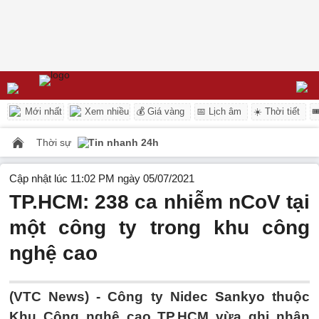
Mới nhất
Xem nhiều
💰 Giá vàng
📅 Lịch âm
☀️ Thời tiết

Thời sự
Tin nhanh 24h
Cập nhật lúc 11:02 PM ngày 05/07/2021
TP.HCM: 238 ca nhiễm nCoV tại
một công ty trong khu công
nghệ cao
(VTC News) -
Công ty Nidec Sankyo thuộc
Khu Công nghệ cao TP.HCM vừa ghi nhận