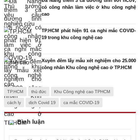
Đà Nẵng thêm 3 ca dương tính với nCoV,
có công nhân làm việc ở khu công nghệ
cao
TP.HCM phát hiện 91 ca nghi mắc COVID-
19 trong khu công nghệ cao
Xuyên đêm lấy mẫu xét nghiệm cho 25.000
công nhân Khu công nghệ cao ở TP.HCM
TP.HCM
thủ đức
Khu Công nghệ cao TPHCM
cách ly
dịch Covid 19
ca mắc COVID-19
Bình luận