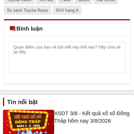
Tầm giá 600 triệu đồng, mua Toyota Raize
hay Kia Sonet?
Toyota đầu tư 3,4 tỷ USD tại Mỹ để sản
xuất pin
Toyota
Honda
Vios
Kona
i10
Accent
Toyota Raize
VinFast
Fadil
Seltos
Kia Sonet
So sánh Toyota Raize
SUV hạng A
Bình luận