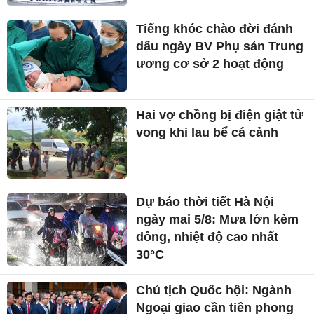
Bộ trưởng Tài chính Mỹ: Mỹ
- Iran có thể đạt thỏa thuận
trong 48 giờ tới
Tổng Bí thư, Chủ tịch nước
Tô Lâm tiếp Đại sứ, Đại biện
các nước ASEAN
Tiếng khóc chào đời đánh
dấu ngày BV Phụ sản Trung
ương cơ sở 2 hoạt động
Hai vợ chồng bị điện giật tử
vong khi lau bể cá cảnh