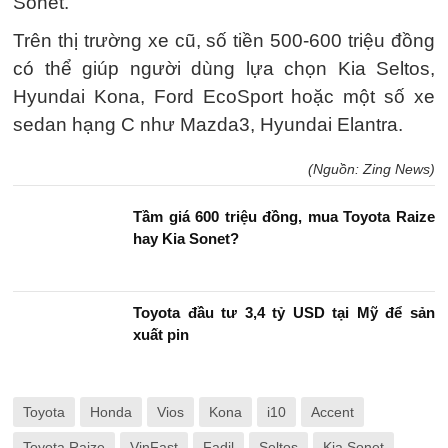
phụ thuộc vào các hệ thống cảm biến, cảnh báo.
Ngoài những nhóm ôtô kể trên, phân khúc giá
500-600 triệu đồng còn có một số mẫu bán tải
giá rẻ và MPV cỡ nhỏ như Ford Ranger MT,
Mitsubishi Triton MT, Suzuki XL7 hay Mitsubishi
Xpander. Tuy nhiên, mục đích sử dụng và đối
tượng khách hàng của các loại xe này khác biệt
rõ rệt SUV hạng A như Toyota Raize hay Kia
Sonet.
Trên thị trường xe cũ, số tiền 500-600 triệu đồng
có thể giúp người dùng lựa chọn Kia Seltos,
Hyundai Kona, Ford EcoSport hoặc một số xe
sedan hạng C như Mazda3, Hyundai Elantra.
(Nguồn: Zing News)