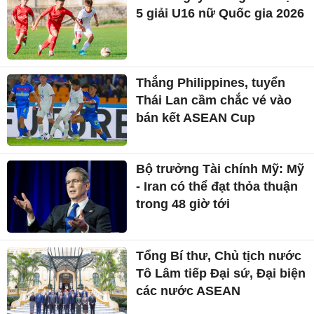
đồng 'chạy' giám định tâm
thần cho chồng
Cầu thủ Myanmar ăn mừng
bằng tấm ảnh với ngôi sao
Man Utd
Sơn La gây bất ngờ ở lượt
5 giải U16 nữ Quốc gia 2026
Thắng Philippines, tuyển
Thái Lan cầm chắc vé vào
bán kết ASEAN Cup