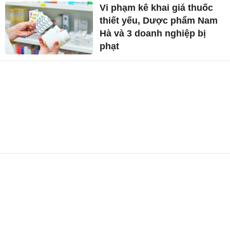
HSBC: Việt Nam là điểm đến
FDI hấp dẫn hàng đầu thế
giới
Dự báo thời tiết miền Trung
ngày mai 5/8: Nắng nóng
xen kẽ mưa dông
Vi phạm kê khai giá thuốc
thiết yếu, Dược phẩm Nam
Hà và 3 doanh nghiệp bị
phạt