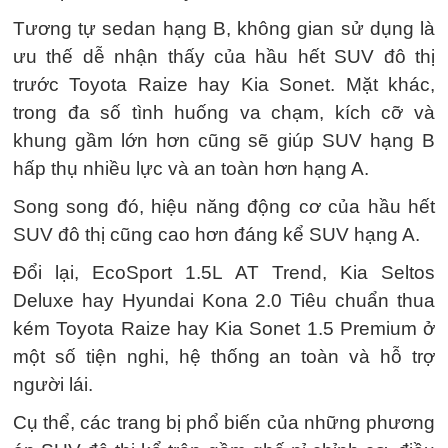
Bên cạnh sedan/hatchback cỡ nhỏ, giá Toyota
Raize và Kia Sonet cũng tiệm cận một số mẫu
SUV đô thị như Ford EcoSport, Hyundai Kona,
Kia Seltos hay MG ZS.
Ngoại trừ MG ZS - mẫu SUV hạng B rẻ nhất
phân khúc, giá Raize và các phiên bản cao của
Sonet không chênh lệch nhiều bản cơ sở của
EcoSport, Seltos hay Kona.
Tương tự sedan hạng B, không gian sử dụng là
ưu thế dễ nhận thấy của hầu hết SUV đô thị
trước Toyota Raize hay Kia Sonet. Mặt khác,
trong đa số tình huống va chạm, kích cỡ và
khung gầm lớn hơn cũng sẽ giúp SUV hạng B
hấp thụ nhiều lực và an toàn hơn hạng A.