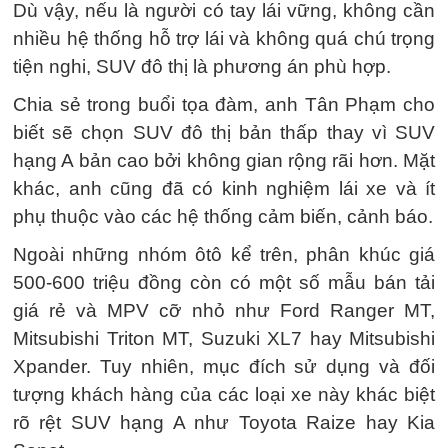
Giá Raize, Sonet chênh lệch không nhiều phiên bản cơ sở của
Kia Seltos, Hyundai Kona hay Ford EcoSport.
Ảnh: Hoàng Tuấn,
Thế Anh, Ford Việt Nam.
Người dùng có thể thay đổi, nâng cấp trang bị
cho xe, tuy nhiên sẽ đối mặt nguy cơ mất bảo
hành, ảnh hưởng hệ thống điện hay các hệ
thống tương thích, hoạt động không tốt bằng
hàng chính hãng.
Dù vậy, nếu là người có tay lái vững, không cần
nhiều hệ thống hỗ trợ lái và không quá chú trọng
tiện nghi, SUV đô thị là phương án phù hợp.
Chia sẻ trong buổi tọa đàm, anh Tân Phạm cho
biết sẽ chọn SUV đô thị bản thấp thay vì SUV
hạng A bản cao bởi không gian rộng rãi hơn. Mặt
khác, anh cũng đã có kinh nghiệm lái xe và ít