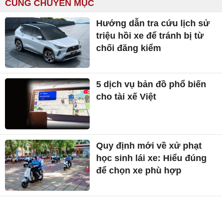
đầu giảm nhẹ
Dự báo thời tiết miền Nam ngày
mai 4/8: Ngày nắng, chiều tối
mưa dông rải rác
CÙNG CHUYÊN MỤC
Hướng dẫn tra cứu lịch sử
triệu hồi xe để tránh bị từ
chối đăng kiểm
5 dịch vụ bản đồ phổ biến