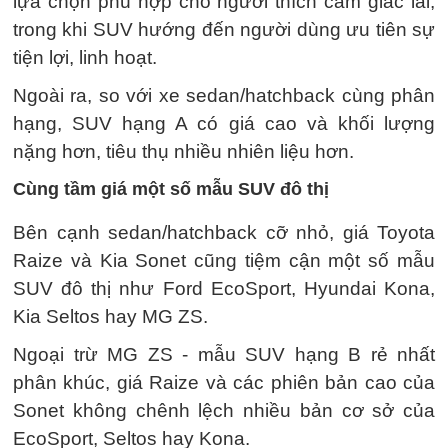
Mặt khác, xe gầm cao cũng mang lại tầm sát
rộng, khả năng đi đường xấu, đường ngập, vượt
ổ gà hay leo vỉa hè tốt hơn.
Tuy nhiên, anh Tiến cho biết các mẫu sedan vận
hành chắc chắn, ít tròng trành, lắc ngang hơn và
mang lại cảm giác yên tâm hơn khi chạy tốc độ
cao so với SUV.
Tượng tư, anh Tân Phạm chia sẻ sedan sẽ là
lựa chọn phù hợp cho người thích cảm giác lái,
trong khi SUV hướng đến người dùng ưu tiên sự
tiện lợi, linh hoạt.
Ngoài ra, so với xe sedan/hatchback cùng phân
hạng, SUV hạng A có giá cao và khối lượng
nặng hơn, tiêu thụ nhiều nhiên liệu hơn.
Cùng tầm giá một số mẫu SUV đô thị