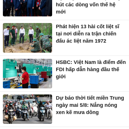
Dự báo thời tiết Hà Nội
ngày mai 5/8: Mưa lớn kèm
dông, nhiệt độ cao nhất
30°C
Chủ tịch Quốc hội: Ngành
Ngoại giao cần tiên phong
hút các dòng vốn thế hệ
mới
Phát hiện 13 hài cốt liệt sĩ
tại nơi diễn ra trận chiến
đấu ác liệt năm 1972