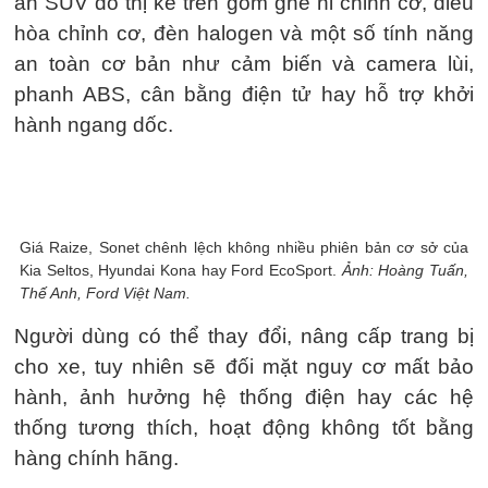
Song song đó, hiệu năng động cơ của hầu hết
SUV đô thị cũng cao hơn đáng kể SUV hạng A.
Đổi lại, EcoSport 1.5L AT Trend, Kia Seltos
Deluxe hay Hyundai Kona 2.0 Tiêu chuẩn thua
kém Toyota Raize hay Kia Sonet 1.5 Premium ở
một số tiện nghi, hệ thống an toàn và hỗ trợ
người lái.
Cụ thể, các trang bị phổ biến của những phương
án SUV đô thị kể trên gồm ghế nỉ chỉnh cơ, điều
hòa chỉnh cơ, đèn halogen và một số tính năng
an toàn cơ bản như cảm biến và camera lùi,
phanh ABS, cân bằng điện tử hay hỗ trợ khởi
hành ngang dốc.