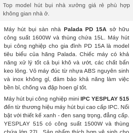
Top model hút bụi nhà xưởng giá rẻ phù hợp
không gian nhà ở.
Máy hút bụi sàn nhà
Palada PD 15A
sở hữu
công suất 1600W và thùng chứa 15L. Máy hút
bụi công nghiệp cho gia đình PD 15A là model
tiêu biểu của hãng Palada. Chiếc máy có khả
năng xử lý tốt cả bụi khô và ướt, các chất bẩn
keo lỏng. Vỏ máy đúc từ nhựa ABS nguyên sinh
và inox không gỉ, đảm bảo khả năng làm việc
bền bỉ, chống va đập hoen gỉ tốt.
Máy hút bụi công nghiệp mini
IPC YESPLAY 515
đến từ thương hiệu máy hút bụi cao cấp IPC. Nổi
bật với thiết kế xanh - đen sang trọng, đẳng cấp.
YESPLAY 515 có công suất 1500W và thùng
chứa lớn 27L. Sản phẩm thích hợp vệ sinh cho