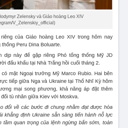
lodymyr Zelensky và Giáo hoàng Leo XIV
egram/V_Zelenskiy_official)
 riêng của Giáo hoàng Leo XIV trong hôm nay
ng thống Peru Dina Boluarte.
n dịp này để gặp riêng Phó tổng thống Mỹ JD
ười đấu khẩu tại Nhà Trắng hồi cuối tháng 2.
p có mặt Ngoại trưởng Mỹ Marco Rubio. Hai bên
rực tiếp giữa Nga và Ukraine tại Thổ Nhĩ Kỳ hôm
 thương mại song phương, khả năng áp đặt thêm
 đổi tù nhân giữa Kiev với Moskva.
ao đổi về các bước đi chung nhằm đạt được hòa
tái khẳng định Ukraine sẵn sàng tiến hành nỗ lực
h tầm quan trọng của lệnh ngừng bắn sớm, toàn