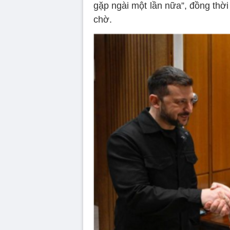
gặp ngài một lần nữa”, đồng thời 
chờ.