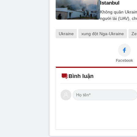
Istanbul
Không quân Ukrain
người lái (UAV), c
Ukraine
xung đột Nga-Ukraine
Ze
Facebook
Bình luận