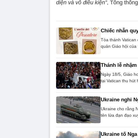
diện và vô điều kiện”
, Tổng thống
Chiếc nhẫn quy
Tòa thánh Vatican 
quản Giáo hội của
Thánh lễ nhậm
Ngày 18/5, Giáo h
tại Vatican thu hú
Ukraine nghi N
Ukraine cho rằng N
tên lửa đạn đạo xuy
Ukraine tố Nga