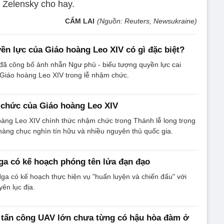
 Zelensky cho hay.
CẨM LAI
(Nguồn: Reuters, Newsukraine)
ền lực của Giáo hoàng Leo XIV có gì đặc biệt?
đã công bố ảnh nhẫn Ngư phủ - biểu tượng quyền lực cai
 Giáo hoàng Leo XIV trong lễ nhậm chức.
 chức của Giáo hoàng Leo XIV
oàng Leo XIV chính thức nhậm chức trong Thánh lễ long trọng
t hàng chục nghìn tín hữu và nhiều nguyên thủ quốc gia.
ga có kế hoạch phóng tên lửa đạn đạo
ga có kế hoạch thực hiện vụ "huấn luyện và chiến đấu" với
ên lục địa.
 tấn công UAV lớn chưa từng có hậu hòa đàm ở