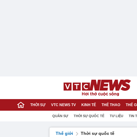
THỜI SỰ
VTC NEWS TV
KINH TẾ
THỂ THAO
THẾ G
QUÂN SỰ
THỜI SỰ QUỐC TẾ
TƯ LIỆU
TIN 
Thế giới
Thời sự quốc tế