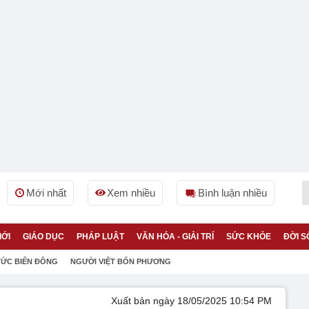
Mới nhất
Xem nhiều
Bình luận nhiều
IỚI
GIÁO DỤC
PHÁP LUẬT
VĂN HÓA - GIẢI TRÍ
SỨC KHỎE
ĐỜI S
TỨC BIỂN ĐÔNG
NGƯỜI VIỆT BỐN PHƯƠNG
Xuất bản ngày 18/05/2025 10:54 PM