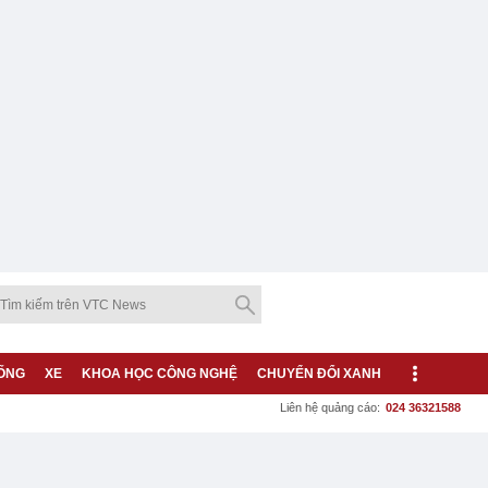
ỐNG
XE
KHOA HỌC CÔNG NGHỆ
CHUYỂN ĐỔI XANH
Liên hệ quảng cáo:
024 36321588