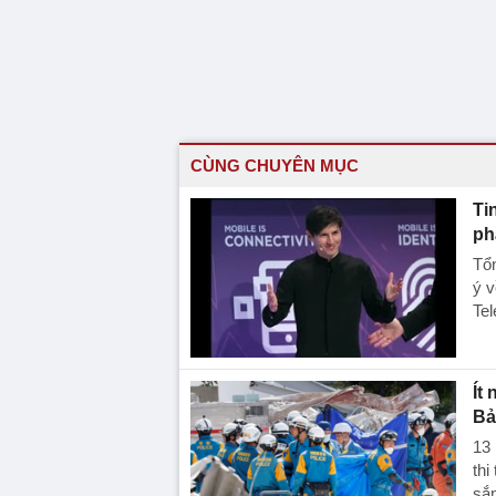
CÙNG CHUYÊN MỤC
Ti
ph
Tổn
ý v
Tel
Ít
Bả
13 
thi
sắ