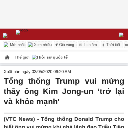
Mới nhất
Xem nhiều
💰 Giá vàng
📅 Lịch âm
☀️ Thời tiết

Thế giới
Thời sự quốc tế
Xuất bản ngày 03/05/2020 06:20 AM
Tổng thống Trump vui mừng
thấy ông Kim Jong-un ‘trở lại
và khỏe mạnh'
(VTC News) -
Tổng thống Donald Trump cho
biết ông vui mừng khi nhà lãnh đạo Triều Tiên