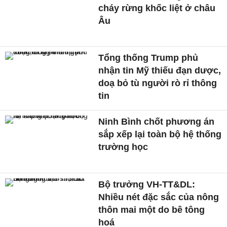
cháy rừng khốc liệt ở châu
Âu
Tổng thống Trump phủ
nhận tin Mỹ thiếu đạn dược,
doạ bỏ tù người rò rỉ thông
tin
Ninh Bình chốt phương án
sắp xếp lại toàn bộ hệ thống
trường học
Bộ trưởng VH-TT&DL:
Nhiều nét đặc sắc của nông
thôn mai một do bê tông
hoá