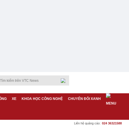
ỐNG
XE
KHOA HỌC CÔNG NGHỆ
CHUYỂN ĐỔI XANH
Liên hệ quảng cáo:
024 36321588