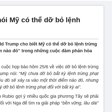
ói Mỹ có thể dỡ bỏ lệnh
d Trump cho biết Mỹ có thể dỡ bỏ lệnh trừng
iểm nào đó" trong những cuộc đàm phán hòa
ại cuộc họp báo hôm 25/6 về việc dỡ bỏ lệnh trừng
rump nói: “Mỹ
chưa dỡ bỏ bất kỳ lệnh trừng phạt
điều đó sẽ xảy ra vào một thời điểm nào đó, nhưng
 dỡ bỏ lệnh trừng phạt đối với bất kỳ ai”.
 Rubio gợi ý nhiều quốc gia phương Tây sẽ phải
i với Nga để tìm ra giải pháp “
bền vững, lâu dài”