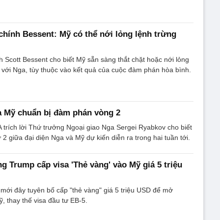
chính Bessent: Mỹ có thể nới lỏng lệnh trừng
h Scott Bessent cho biết Mỹ sẵn sàng thắt chặt hoặc nới lỏng
i với Nga, tùy thuộc vào kết quả của cuộc đàm phán hòa bình.
à Mỹ chuẩn bị đàm phán vòng 2
 trích lời Thứ trưởng Ngoại giao Nga Sergei Ryabkov cho biết
 giữa đại diện Nga và Mỹ dự kiến ​​diễn ra trong hai tuần tới.
g Trump cấp visa 'Thẻ vàng' vào Mỹ giá 5 triệu
mới đây tuyên bố cấp "thẻ vàng" giá 5 triệu USD để mở
, thay thế visa đầu tư EB-5.