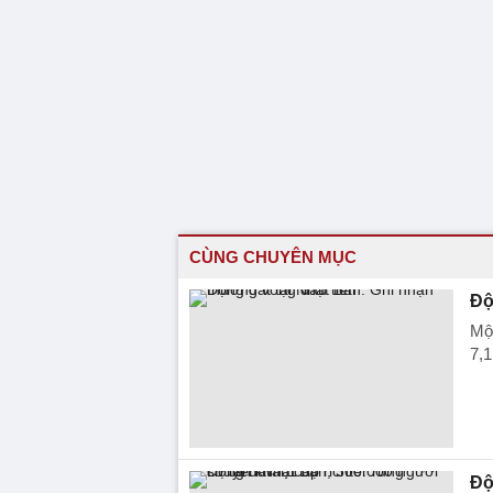
CÙNG CHUYÊN MỤC
Độ
Một
7,1
Độ