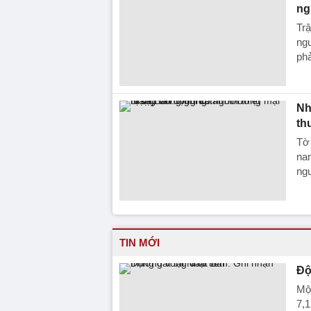
ng
Trậ
ngư
phả
Nh
th
Tờ 
nam
ng
TIN MỚI
Độ
Một
7,1