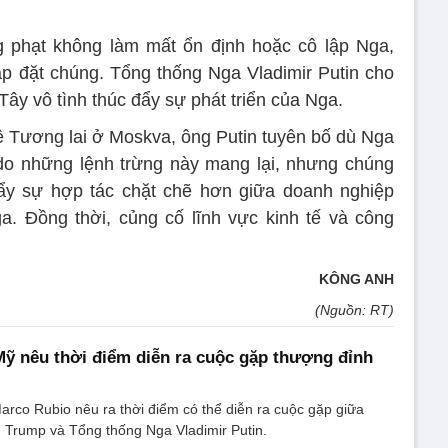
g phạt không làm mất ổn định hoặc cô lập Nga,
áp đặt chúng. Tổng thống Nga Vladimir Putin cho
ây vô tình thúc đẩy sự phát triển của Nga.
ệ Tương lai ở Moskva, ông Putin tuyên bố dù Nga
do những lệnh trừng này mang lại, nhưng chúng
ẩy sự hợp tác chặt chẽ hơn giữa doanh nghiệp
. Đồng thời, củng cố lĩnh vực kinh tế và công
KÔNG ANH
(Nguồn: RT)
ỹ nêu thời điểm diễn ra cuộc gặp thượng đỉnh
rco Rubio nêu ra thời điểm có thể diễn ra cuộc gặp giữa
 Trump và Tổng thống Nga Vladimir Putin.