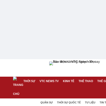
THỜI SỰ
VTC NEWS TV
KINH TẾ
THỂ THAO
THẾ G
QUÂN SỰ
THỜI SỰ QUỐC TẾ
TƯ LIỆU
TIN 