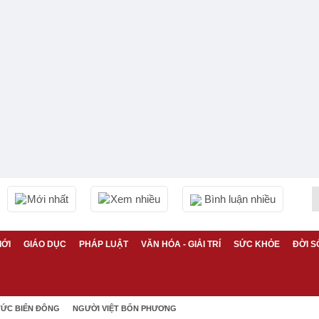
Mới nhất
Xem nhiều
Bình luận nhiều
IỚI
GIÁO DỤC
PHÁP LUẬT
VĂN HÓA - GIẢI TRÍ
SỨC KHỎE
ĐỜI S
TỨC BIỂN ĐÔNG
NGƯỜI VIỆT BỐN PHƯƠNG