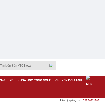
ỐNG
XE
KHOA HỌC CÔNG NGHỆ
CHUYỂN ĐỔI XANH
Liên hệ quảng cáo:
024 36321588