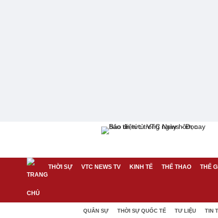
THỜI SỰ
VTC NEWS TV
KINH TẾ
THỂ THAO
THẾ G
QUÂN SỰ
THỜI SỰ QUỐC TẾ
TƯ LIỆU
TIN 