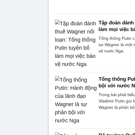
Tập đoàn đánh 
làm mọi việc b
Tổng thống Putin 
sự Wagner là một s
vệ nước Nga.
Tổng thống Put
bội với nước 
Trong bài phát bi
Vladimir Putin gọi
Wagner là phản bội