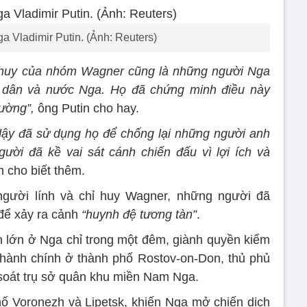
a Vladimir Putin. (Ảnh: Reuters)
ỉ huy của nhóm Wagner cũng là những người Nga
 dân và nước Nga. Họ đã chứng minh điều này
rường”,
ông Putin cho hay.
dậy đã sử dụng họ để chống lại những người anh
ười đã kề vai sát cánh chiến đấu vì lợi ích và
 cho biết thêm.
ười lính và chỉ huy Wagner, những người đã
để xảy ra cảnh
“huynh đệ tương tàn”
.
 lớn ở Nga chỉ trong một đêm, giành quyền kiểm
 hành chính ở thành phố Rostov-on-Don, thủ phủ
 soát trụ sở quân khu miền Nam Nga.
ố Voronezh và Lipetsk, khiến Nga mở chiến dịch