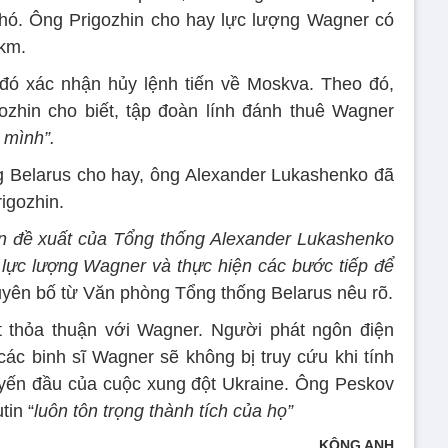
phó. Ông Prigozhin cho hay lực lượng Wagner có
 km.
 đó xác nhận hủy lệnh tiến về Moskva. Theo đó,
ozhin cho biết, tập đoàn lính đánh thuê Wagner
a mình”.
 Belarus cho hay, ông Alexander Lukashenko đã
igozhin.
n đề xuất của Tổng thống Alexander Lukashenko
 lực lượng Wagner và thực hiện các bước tiếp để
uyên bố từ Văn phòng Tổng thống Belarus nêu rõ.
iết thỏa thuận với Wagner. Người phát ngôn điện
các binh sĩ Wagner sẽ không bị truy cứu khi tính
uyến đầu của cuộc xung đột Ukraine. Ông Peskov
tin “
luôn tôn trọng thành tích của họ”
KÔNG ANH