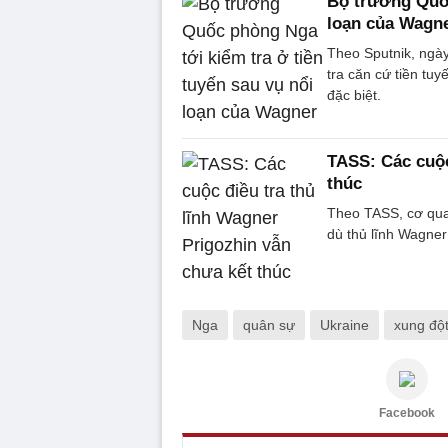
Bộ trưởng Quốc
loạn của Wagn
Theo Sputnik, ngà
tra căn cứ tiền tu
đặc biệt.
TASS: Các cuộc
thúc
Theo TASS, cơ qua
dù thủ lĩnh Wagner
Nga
quân sự
Ukraine
xung độ
Facebook