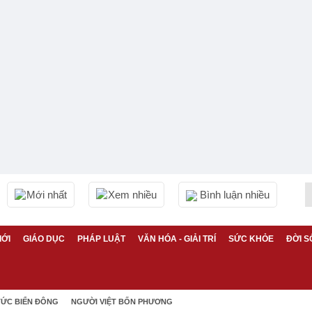
Mới nhất
Xem nhiều
Bình luận nhiều
IỚI
GIÁO DỤC
PHÁP LUẬT
VĂN HÓA - GIẢI TRÍ
SỨC KHỎE
ĐỜI S
TỨC BIỂN ĐÔNG
NGƯỜI VIỆT BỐN PHƯƠNG