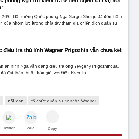
 phòng Nga tới kiểm tra ở tiền tuyến sau vụ nổi
er
y 26/6, Bộ trưởng Quốc phòng Nga Sergei Shoigu đã đến kiểm
yến của nhóm lực lượng phía tây tham gia chiến dịch quân sự
 điều tra thủ lĩnh Wagner Prigozhin vẫn chưa kết
n an ninh Nga vẫn đang điều tra ông Yevgeny Prigozhincủa,
 đã đạt thỏa thuận hòa giải với Điện Kremlin.
t
nổi loạn
tổ chức quân sự tư nhân Wagner
Zalo
Twitter
Zalo
Copy