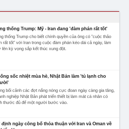
ng thống Trump: Mỹ - Iran đang 'đàm phán rất tốt'
g thống Trump cho biết chính quyền của ông có "cuộc thảo
n rất tốt" với Iran trong cuộc đàm phán kéo dài cả ngày, làm
 lên kỳ vọng sắp kết thúc xung đột.
ống sốc nhiệt mùa hè, Nhật Bản làm 'tủ lạnh cho
ười'
ng bối cảnh các đợt nắng nóng cực đoan ngày càng gia tăng,
nh nghiệp Nhật Bản phát triển thiết bị làm mát cá nhân có
ch thước đủ để một người bước vào.
 định ngày công bố thỏa thuận với Iran và Oman về