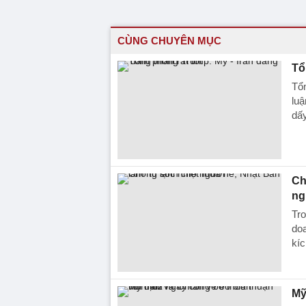
CÙNG CHUYÊN MỤC
Tổ
Tổn
luậ
dấy
Ch
ng
Tro
doa
kí
Mỹ