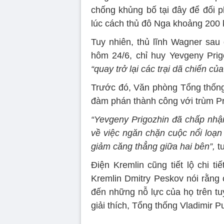
chống khủng bố tại đây để đối 
lúc cách thủ đô Nga khoảng 200
Tuy nhiên, thủ lĩnh Wagner sau
hôm 24/6, chỉ huy Yevgeny Prig
“quay trở lại các trại dã chiến củ
Trước đó, Văn phòng Tổng thống
đàm phán thành công với trùm Pr
“Yevgeny Prigozhin đã chấp nhậ
về việc ngăn chặn cuộc nổi loạn
giảm căng thẳng giữa hai bên”,
t
Điện Kremlin cũng tiết lộ chi t
Kremlin Dmitry Peskov nói rằng 
đến những nỗ lực của họ trên t
giải thích, Tổng thống Vladimir Pu