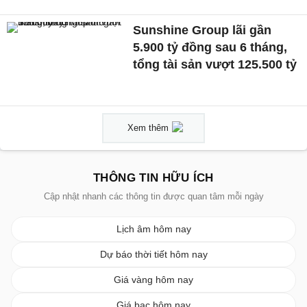
Sunshine Group lãi gần
5.900 tỷ đồng sau 6 tháng,
tổng tài sản vượt 125.500 tỷ
Xem thêm
THÔNG TIN HỮU ÍCH
Cập nhật nhanh các thông tin được quan tâm mỗi ngày
Lịch âm hôm nay
Dự báo thời tiết hôm nay
Giá vàng hôm nay
Giá bạc hôm nay