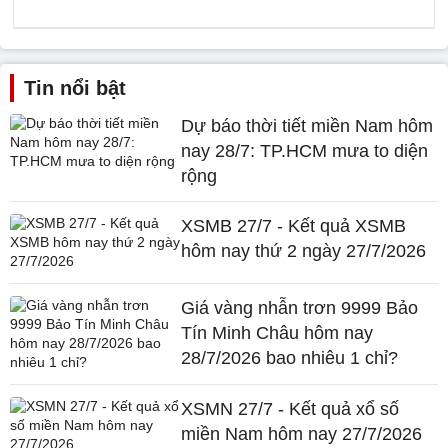
Tin nổi bật
Dự báo thời tiết miền Nam hôm
nay 28/7: TP.HCM mưa to diện
rộng
XSMB 27/7 - Kết quả XSMB
hôm nay thứ 2 ngày 27/7/2026
Giá vàng nhẫn trơn 9999 Bảo
Tín Minh Châu hôm nay
28/7/2026 bao nhiêu 1 chỉ?
XSMN 27/7 - Kết quả xổ số
miền Nam hôm nay 27/7/2026