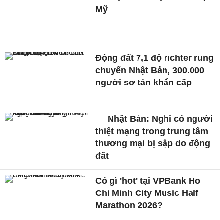
Mỹ
Động đất 7,1 độ richter rung
chuyển Nhật Bản, 300.000
người sơ tán khẩn cấp
Nhật Bản: Nghi có người
thiệt mạng trong trung tâm
thương mại bị sập do động
đất
Có gì 'hot' tại VPBank Ho
Chi Minh City Music Half
Marathon 2026?