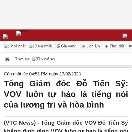
Mới nhất
Xem nhiều
💰 Giá vàng
📅 Lịch âm
☀️ Thời tiết

Thời sự
Tin nóng
Cập nhật lúc 04:51 PM ngày 13/02/2023
Tổng Giám đốc Đỗ Tiến Sỹ:
VOV luôn tự hào là tiếng nói
của lương tri và hòa bình
(VTC News) -
Tổng Giám đốc VOV Đỗ Tiến Sỹ
khẳng định rằng VOV luôn tự hào là tiếng nói