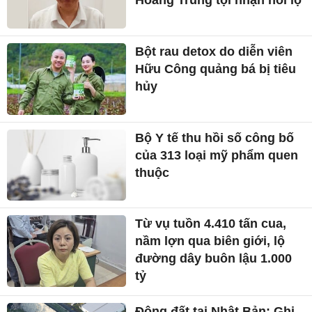
Hoàng Trung tội nhận hối lộ
Bột rau detox do diễn viên
Hữu Công quảng bá bị tiêu
hủy
Bộ Y tế thu hồi số công bố
của 313 loại mỹ phẩm quen
thuộc
Từ vụ tuồn 4.410 tấn cua,
nầm lợn qua biên giới, lộ
đường dây buôn lậu 1.000
tỷ
Động đất tại Nhật Bản: Ghi