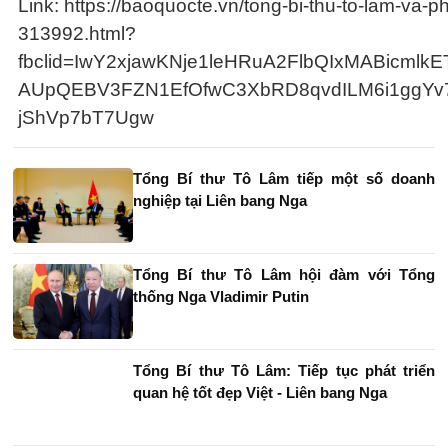
Link: https://baoquocte.vn/tong-bi-thu-to-lam-va
313992.html?
fbclid=IwY2xjawKNje1leHRuA2FlbQIxMABicml
AUpQEBV3FZN1EfOfwC3XbRD8qvdILM6i1ggYv
jShVp7bT7Ugw
Tổng Bí thư Tô Lâm tiếp một số doanh
nghiệp tại Liên bang Nga
Tổng Bí thư Tô Lâm hội đàm với Tổng
thống Nga Vladimir Putin
Tổng Bí thư Tô Lâm: Tiếp tục phát triển
quan hệ tốt đẹp Việt - Liên bang Nga