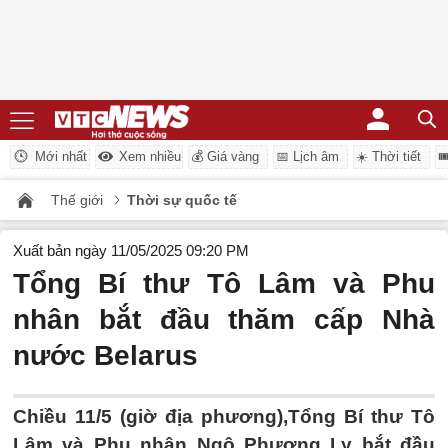
Mới nhất
Xem nhiều
💰 Giá vàng
📅 Lịch âm
☀️ Thời tiết

Thế giới
Thời sự quốc tế
Xuất bản ngày 11/05/2025 09:20 PM
Tổng Bí thư Tô Lâm và Phu
nhân bắt đầu thăm cấp Nhà
nước Belarus
Chiều 11/5 (giờ địa phương),Tổng Bí thư Tô
Lâm và Phu nhân Ngô Phương Ly bắt đầu