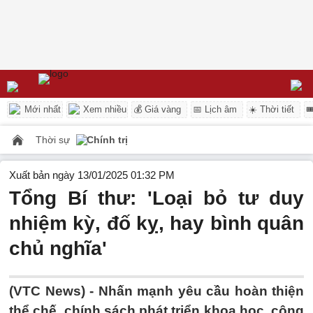
Mới nhất
Xem nhiều
💰 Giá vàng
📅 Lịch âm
☀️ Thời tiết

Thời sự
Chính trị
Xuất bản ngày 13/01/2025 01:32 PM
Tổng Bí thư: 'Loại bỏ tư duy
nhiệm kỳ, đố kỵ, hay bình quân
chủ nghĩa'
(VTC News) -
Nhấn mạnh yêu cầu hoàn thiện
thể chế, chính sách phát triển khoa học, công