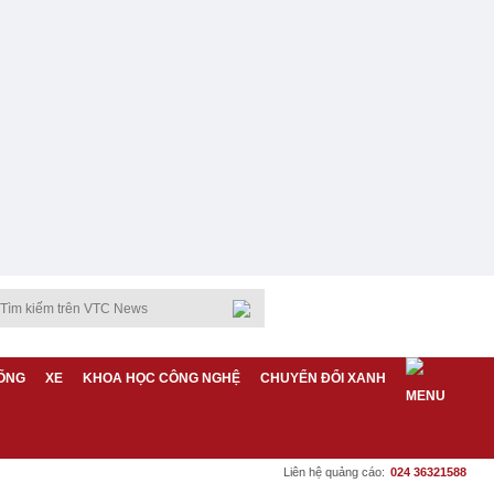
ỐNG
XE
KHOA HỌC CÔNG NGHỆ
CHUYỂN ĐỔI XANH
Liên hệ quảng cáo:
024 36321588