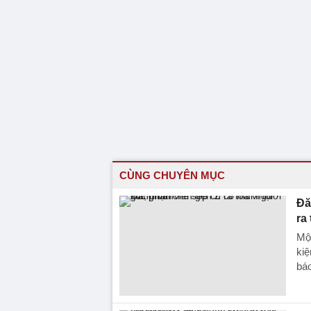
CÙNG CHUYÊN MỤC
Đă
ra
Một
kiệ
báo