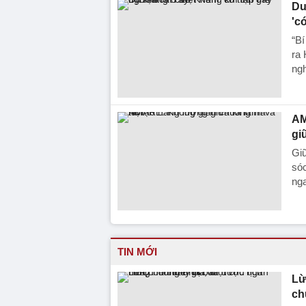
Du
'c
“Bí
ra 
ngh
AM
gi
Gi
sóc
nga
TIN MỚI
Lừ
ch