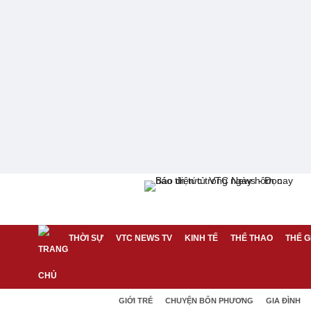
THỜI SỰ
VTC NEWS TV
KINH TẾ
THỂ THAO
THẾ G
GIỚI TRẺ
CHUYỆN BỐN PHƯƠNG
GIA ĐÌNH