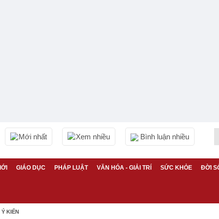
Mới nhất
Xem nhiều
Bình luận nhiều
IỚI
GIÁO DỤC
PHÁP LUẬT
VĂN HÓA - GIẢI TRÍ
SỨC KHỎE
ĐỜI S
Ý KIẾN