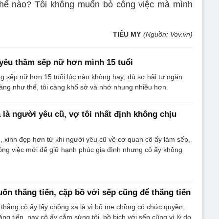
m thế nào? Tôi không muốn bỏ công việc mà mình
TIỂU MY
(Nguồn: Vov.vn)
 yêu thầm sếp nữ hơn mình 15 tuổi
 sếp nữ hơn 15 tuổi lúc nào không hay; dù sợ hãi tự ngăn
ng như thế, tôi càng khổ sở và nhớ nhung nhiều hơn.
 là người yêu cũ, vợ tôi nhất định không chịu
n, xinh đẹp hơn từ khi người yêu cũ về cơ quan cô ấy làm sếp,
công việc mới để giữ hạnh phúc gia đình nhưng cô ấy không
uốn thăng tiến, cặp bồ với sếp cũng để thăng tiến
ói thẳng cô ấy lấy chồng xa là vì bố mẹ chồng có chức quyền,
ng tiến, nay cô ấy cắm sừng tôi, bồ bịch với sếp cũng vì lý do