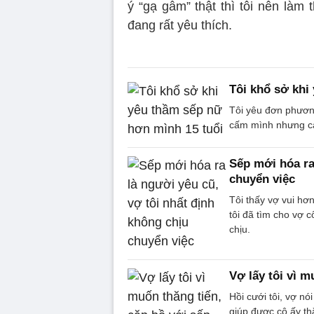
ý “gạ gẫm” thật thì tôi nên là
đang rất yêu thích.
Tôi khổ sở khi
Tôi yêu đơn phương
cấm mình nhưng cà
Sếp mới hóa ra
chuyển việc
Tôi thấy vợ vui hơ
tôi đã tìm cho vợ 
chịu.
Vợ lấy tôi vì m
Hồi cưới tôi, vợ n
giúp được cô ấy thă