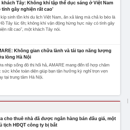
 khách Tây: Không khí tập thể dục sáng ở Việt Nam
ó tính gây nghiện rất cao'
 kíp sinh tồn khi du lịch Việt Nam, ăn xả láng mà chả lo béo là
Hồ Tây lúc 6h; không khí vận động hừng hực này có tính gây
iện rất cao", một khách Tây nói.
ARE: Không gian chữa lành và tái tạo năng lượng
ữa lòng Hà Nội
ữa nhịp sống đô thị hối hả, AMARE mang đến tổ hợp chăm
 sức khỏe toàn diện giúp bạn tận hưởng kỳ nghỉ trọn vẹn
y tại trung tâm Hà Nội.
a cho thuê nhà đã được ngân hàng bán đấu giá, một
ủ tịch HĐQT công ty bị bắt