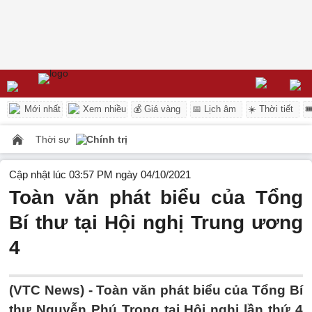
Mới nhất
Xem nhiều
💰 Giá vàng
📅 Lịch âm
☀️ Thời tiết

Thời sự
Chính trị
Cập nhật lúc 03:57 PM ngày 04/10/2021
Toàn văn phát biểu của Tổng
Bí thư tại Hội nghị Trung ương
4
(VTC News) -
Toàn văn phát biểu của Tổng Bí
thư Nguyễn Phú Trọng tại Hội nghị lần thứ 4