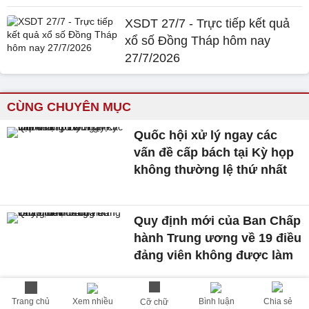
XSDT 27/7 - Trực tiếp kết quả
xổ số Đồng Tháp hôm nay
27/7/2026
CÙNG CHUYÊN MỤC
Quốc hội xử lý ngay các
vấn đề cấp bách tại Kỳ họp
không thường lệ thứ nhất
Quy định mới của Ban Chấp
hành Trung ương về 19 điều
đảng viên không được làm
Trang chủ
Xem nhiều
Bình luận
Chia sẻ
Cỡ chữ
Ông Nguyễn Đình Vĩnh giữ