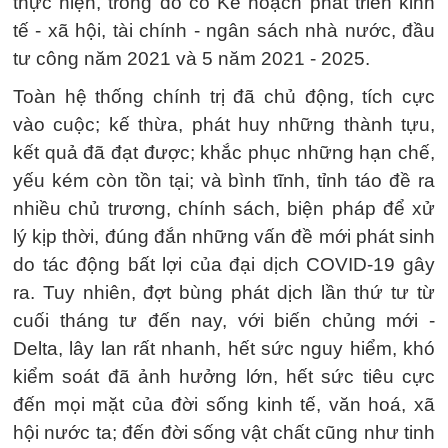
thực hiện, trong đó có Kế hoạch phát triển kinh
tế - xã hội, tài chính - ngân sách nhà nước, đầu
tư công năm 2021 và 5 năm 2021 - 2025.
Toàn hệ thống chính trị đã chủ động, tích cực
vào cuộc; kế thừa, phát huy những thành tựu,
kết quả đã đạt được; khắc phục những hạn chế,
yếu kém còn tồn tại; và bình tĩnh, tỉnh táo đề ra
nhiều chủ trương, chính sách, biện pháp để xử
lý kịp thời, đúng đắn những vấn đề mới phát sinh
do tác động bất lợi của đại dịch COVID-19 gây
ra. Tuy nhiên, đợt bùng phát dịch lần thứ tư từ
cuối tháng tư đến nay, với biến chủng mới -
Delta, lây lan rất nhanh, hết sức nguy hiểm, khó
kiểm soát đã ảnh hưởng lớn, hết sức tiêu cực
đến mọi mặt của đời sống kinh tế, văn hoá, xã
hội nước ta; đến đời sống vật chất cũng như tinh