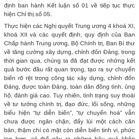
định ban hành Kết luận số 01 về tiếp tục thực
hiện Chỉ thị số 05.
Thực hiện các Nghị quyết Trung ương 4 khoá XI,
khoá XII và các quyết định, quy định của Ban
Chấp hành Trung ương, Bộ Chính trị, Ban Bí thư
về tăng cường xây dựng, chỉnh đốn Đảng, trong
thời gian qua, chúng ta đã đạt được những kết
quả bước đầu rất quan trọng, tạo ra sự chuyển
biến rõ rệt trong công tác xây dựng, chỉnh đốn
Đảng, được toàn Đảng, toàn dân đồng tình, ủng
hộ, đánh giá cao. Tuy nhiên, tình trạng suy thoái
về tư tưởng chính trị, đạo đức, lối sống, những
biểu hiện “tự diễn biến”, “tự chuyển hoá” vẫn
chưa được ngăn chặn, đẩy lùi một cách căn
bản, thậm chí có mặt còn diễn biến tinh vi, phức
tạp hơn, có thể gây ra những hậu quả khôn