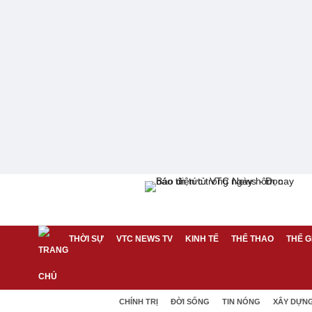
THỜI SỰ
VTC NEWS TV
KINH TẾ
THỂ THAO
THẾ G
CHÍNH TRỊ
ĐỜI SỐNG
TIN NÓNG
XÂY DỰN