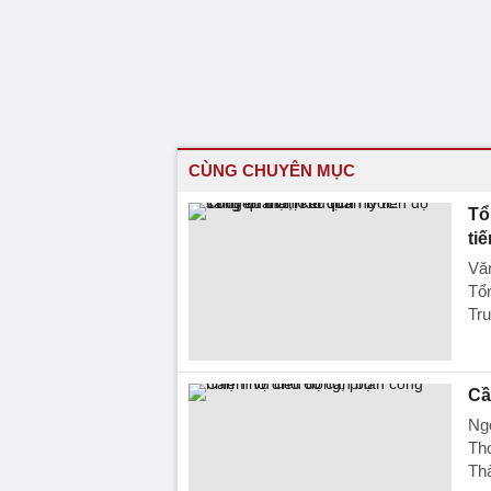
CÙNG CHUYÊN MỤC
Tổ
ti
Vă
Tổn
Tr
Cầ
Ngo
Thơ
Th