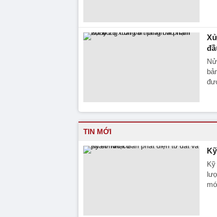
Xử
đầ
Nửa
bả
đượ
TIN MỚI
Kỹ
Kỹ 
lượ
mớ