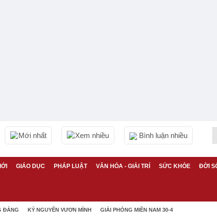
Mới nhất
Xem nhiều
Bình luận nhiều
IỚI
GIÁO DỤC
PHÁP LUẬT
VĂN HÓA - GIẢI TRÍ
SỨC KHỎE
ĐỜI S
G ĐẢNG
KỶ NGUYÊN VƯƠN MÌNH
GIẢI PHÓNG MIỀN NAM 30-4