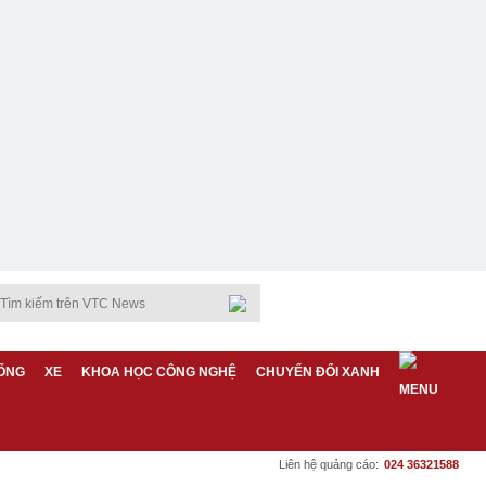
ỐNG
XE
KHOA HỌC CÔNG NGHỆ
CHUYỂN ĐỔI XANH
Liên hệ quảng cáo:
024 36321588