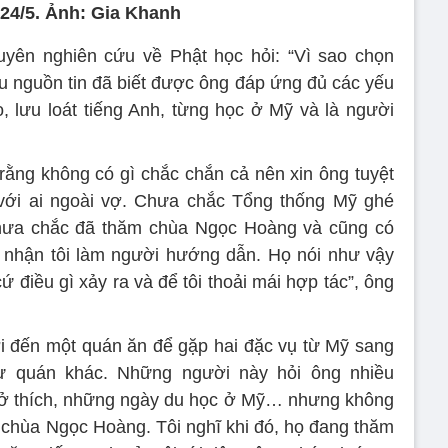
 24/5. Ảnh: Gia Khanh
uyên nghiên cứu về Phật học hỏi: “Vì sao chọn
ều nguồn tin đã biết được ông đáp ứng đủ các yếu
, lưu loát tiếng Anh, từng học ở Mỹ và là người
 rằng không có gì chắc chắn cả nên xin ông tuyệt
 với ai ngoài vợ. Chưa chắc Tổng thống Mỹ ghé
ưa chắc đã thăm chùa Ngọc Hoàng và cũng có
 nhận tôi làm người hướng dẫn. Họ nói như vậy
cứ điều gì xảy ra và để tôi thoải mái hợp tác”, ông
 đến một quán ăn để gặp hai đặc vụ từ Mỹ sang
sự quán khác. Những người này hỏi ông nhiều
 sở thích, những ngày du học ở Mỹ… nhưng không
 chùa Ngọc Hoàng. Tôi nghĩ khi đó, họ đang thăm