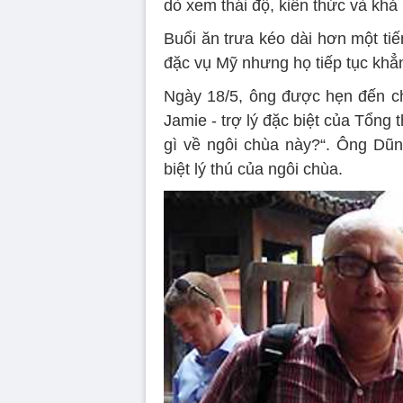
dò xem thái độ, kiến thức và khả
Buổi ăn trưa kéo dài hơn một tiế
đặc vụ Mỹ nhưng họ tiếp tục khẳn
Ngày 18/5, ông được hẹn đến c
Jamie - trợ lý đặc biệt của Tổng 
gì về ngôi chùa này?“. Ông Dũng
biệt lý thú của ngôi chùa.