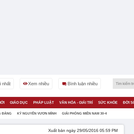
 nhất
Xem nhiều
Bình luận nhiều
IỚI
GIÁO DỤC
PHÁP LUẬT
VĂN HÓA - GIẢI TRÍ
SỨC KHỎE
ĐỜI S
G ĐẢNG
KỶ NGUYÊN VƯƠN MÌNH
GIẢI PHÓNG MIỀN NAM 30-4
Xuất bản ngày 29/05/2016 05:59 PM