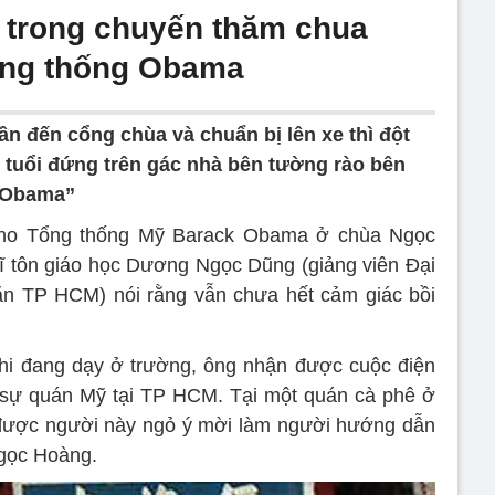
 trong chuyến thăm chua
ổng thống Obama
n đến cổng chùa và chuẩn bị lên xe thì đột
 tuổi đứng trên gác nhà bên tường rào bên
 “Obama”
cho Tổng thống Mỹ Barack Obama ở chùa Ngọc
ĩ tôn giáo học Dương Ngọc Dũng (giảng viên Đại
n TP HCM) nói rằng vẫn chưa hết cảm giác bồi
hi đang dạy ở trường, ông nhận được cuộc điện
h sự quán Mỹ tại TP HCM. Tại một quán cà phê ở
 được người này ngỏ ý mời làm người hướng dẫn
gọc Hoàng.