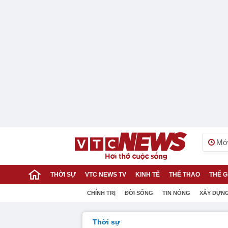
Mới
THỜI SỰ
VTC NEWS TV
KINH TẾ
THỂ THAO
THẾ G
CHÍNH TRỊ
ĐỜI SỐNG
TIN NÓNG
XÂY DỰN
Thời sự