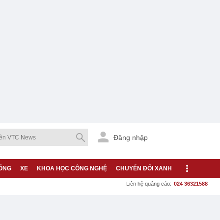
Đăng nhập
ỐNG
XE
KHOA HỌC CÔNG NGHỆ
CHUYỂN ĐỔI XANH
Liên hệ quảng cáo:
024 36321588