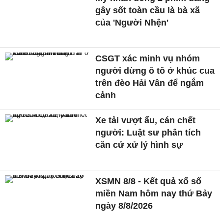
gây sốt toàn cầu là bà xã
của 'Người Nhện'
CSGT xác minh vụ nhóm
người dừng ô tô ở khúc cua
trên đèo Hải Vân để ngắm
cảnh
Xe tải vượt ẩu, cán chết
người: Luật sư phân tích
căn cứ xử lý hình sự
XSMN 8/8 - Kết quả xổ số
miền Nam hôm nay thứ Bảy
ngày 8/8/2026