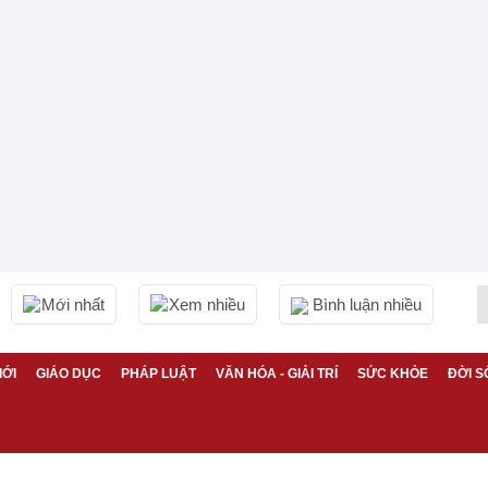
Mới nhất
Xem nhiều
Bình luận nhiều
IỚI
GIÁO DỤC
PHÁP LUẬT
VĂN HÓA - GIẢI TRÍ
SỨC KHỎE
ĐỜI S