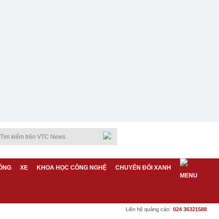
ỐNG
XE
KHOA HỌC CÔNG NGHỆ
CHUYỂN ĐỔI XANH
Liên hệ quảng cáo:
024 36321588