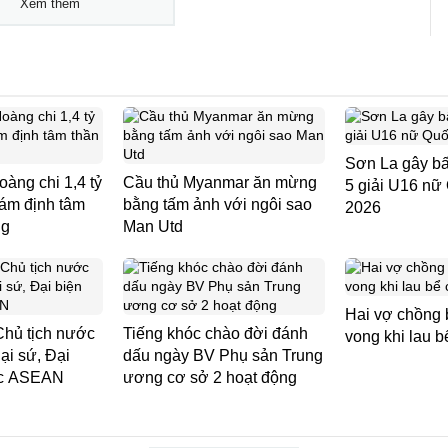
Xem thêm
Sơn La gây bấ
àng chi 1,4 tỷ
Cầu thủ Myanmar ăn mừng
5 giải U16 nữ
iám định tâm
bằng tấm ảnh với ngôi sao
2026
ng
Man Utd
Hai vợ chồng b
Chủ tịch nước
Tiếng khóc chào đời đánh
vong khi lau b
ại sứ, Đại
dấu ngày BV Phụ sản Trung
ớc ASEAN
ương cơ sở 2 hoạt động