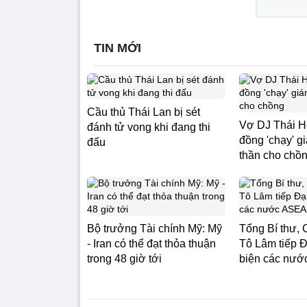
TIN MỚI
Cầu thủ Thái Lan bị sét
Vợ DJ Thái Ho
đánh tử vong khi đang thi
đồng 'chạy' g
đấu
thần cho chồ
Bộ trưởng Tài chính Mỹ: Mỹ
Tổng Bí thư, 
- Iran có thể đạt thỏa thuận
Tô Lâm tiếp Đ
trong 48 giờ tới
biện các nư