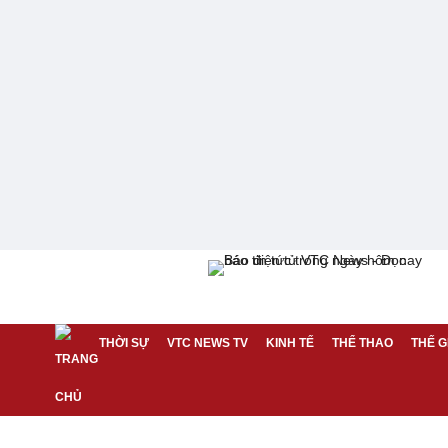
THỜI SỰ
VTC NEWS TV
KINH TẾ
THỂ THAO
THẾ G